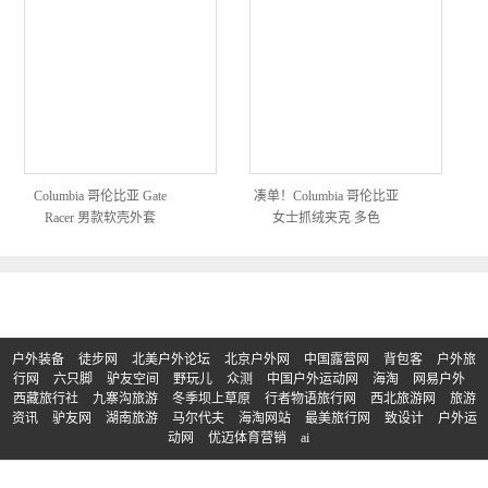
Columbia 哥伦比亚 Gate
凑单！Columbia 哥伦比亚
Racer 男款软壳外套
女士抓绒夹克 多色
户外装备
徒步网
北美户外论坛
北京户外网
中国露营网
背包客
户外旅
行网
六只脚
驴友空间
野玩儿
众测
中国户外运动网
海淘
网易户外
西藏旅行社
九寨沟旅游
冬季坝上草原
行者物语旅行网
西北旅游网
旅游
资讯
驴友网
湖南旅游
马尔代夫
海淘网站
最美旅行网
致设计
户外运
动网
优迈体育营销
ai
© Copyright 2017-2023 | 版权所有：买户外
京ICP备2023011133号