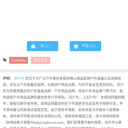
买 (
2
)
不买 (
0
)
Columbia
哥伦比亚
声明：
买户外
定位于为广大户外爱好者提供精心挑选促销户外装备以及促销信
息。驴友从户外装备的品牌，价格进行筛选决策，为你节省出宝贵的时间。 买户
外为你推荐最好的户外装备品牌、户外用品品牌，告诉户外用品哪个牌子好，是
你选择户外用品品牌的最佳参考户外网站。 玩户外，上买户外！ 本网站转载的稿
件，版权归原作者所有。本网站转载目的在于传递更多信息及用于网络分享，并
不意味着认同其观点或真实性。由于受条件限制，如有未能与作者本人取得联
系，或作者不同意该内容在本网站公布，或发现有错误之处，请与本网站联系
（本网站电子邮箱为help@maihuwai.com)，我们将尊重作者的意愿，及时予以更