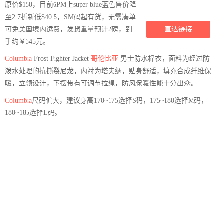
原价$150，目前6PM上super blue蓝色售价降
至2.7折新低$40.5，SM码起有货，无需凑单
可免美国境内运费，发货重量预计2磅，到
直达链接
手约￥345元。
Columbia
Frost Fighter Jacket
哥伦比亚
男士防水棉衣，面料为经过防
泼水处理的抗撕裂尼龙，内衬为塔夫绸，贴身舒适，填充合成纤维保
暖，立领设计，下摆带有可调节拉绳，防风保暖性能十分出众。
Columbia
尺码偏大，建议身高170~175选择S码，175~180选择M码，
180~185选择L码。