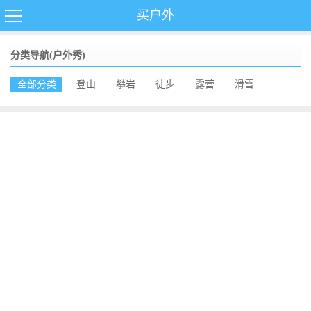
买户外
分类导航(户外秀)
全部分类
登山
攀岩
徒步
露营
滑雪
自驾
跑步
骑行