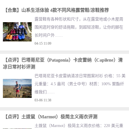
【合集】山系生活体验 4款不同风格露营鞋/凉鞋推荐
露营鞋有各种形状和尺寸，从在露营地或小木屋周
围闲逛时穿的舒适拖鞋，到超轻凉鞋，让你的脚在
长时间户外……
04-15 11:09
【点评】巴塔哥尼亚（Patagonia）卡皮雷纳（Capilene）清
凉日常衬衫评测
巴塔哥尼亚卡皮雷纳清凉日常图案衬衫 价格：55 美
元重量：4.5 盎司（男士中号）材质：100% 聚酯纤
维我们……
03-06 11:38
【点评】土拨鼠（Marmot）极简主义雨衣评测
土拨鼠（Marmot）极简主义雨衣价格：220 美元重