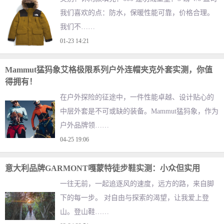
我们喜欢的点：防水，保暖性能可靠，价格合理。
我们不……
01-23 14:21
Mammut猛犸象艾格极限系列户外连帽夹克外套实测，你值
得拥有！
在户外探险的征途中，一件性能卓越、设计贴心的
中层外套是不可或缺的装备。Mammut猛犸象，作为
户外品牌领……
04-25 19:06
意大利品牌GARMONT嘎蒙特徒步鞋实测：小众但实用
一往无前，一起追逐风的速度，远方的路，来自脚
下的每一步。 对自由与探索的渴望，让我爱上登
山。登山鞋……