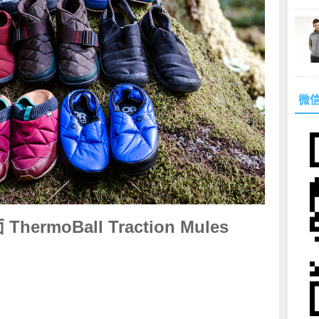
微
rmoBall Traction Mules