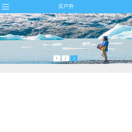
买户外
1
2
3