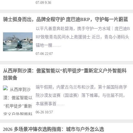
07-09 9:36
骑士挺身而出，品牌全程守护 庞巴迪BRP，守护每一片蔚蓝
以平凡善意奔赴碧海，携手守护一方水域｜庞巴迪B
RP致敬青岛民间水上救援骑士 近日，青岛小港码头
锚地一艘……
07-06 22:07
从西岸到沙漠：傲鲨智能以“机甲徒步”重新定义户外智能科
技装备
端午假期，内蒙古乌兰布和沙漠，第十届国际商学
院沙漠友谊赛（国谊赛）落下帷幕。与往届不同，
本届赛事首……
06-26 10:57
2026 多场景冲锋衣选购指南：城市与户外怎么选