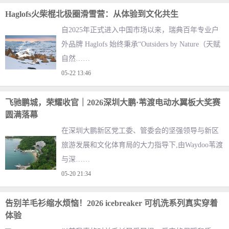
Haglofs火柴棍北极圈滑雪营：从体验到文化共生
自2025年正式进入中国市场以来，瑞典百年专业户
外品牌 Haglofs 始终秉承“Outsiders by Nature（天赋
自然……
05-22 13:46
飞驰鹏城，荣耀收官｜2026深圳大鹏·苇渡电动水翼板大奖赛
圆满落幕
在深圳大鹏新区党工委、管委会的坚强领导与新区
旅游发展和文化体育局的大力指导下,由Waydoo苇渡
与深……
05-20 21:34
告别羊毛衫缩水烦恼！2026 icebreaker 可机洗系列真实穿着
体验