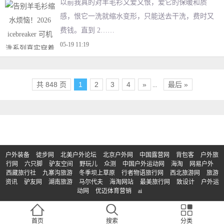
以前我真的对羊毛衫又爱又恨，爱它的保暖和质
感，恨它一洗就缩水变形，只能送去干洗，费时又
费钱。直到 2……
05-19 11:19
共 848 页
1
2
3
4
»
最后 »
...
户外装备
徒步网
北美户外论坛
北京户外网
中国露营网
背包客
户外旅
行网
六只脚
驴友空间
野玩儿
众测
中国户外运动网
海淘
网易户外
西藏旅行社
九寨沟旅游
冬季坝上草原
行者物语旅行网
西北旅游网
旅游
资讯
驴友网
湖南旅游
马尔代夫
海淘网站
最美旅行网
致设计
户外运
动网
优迈体育营销
ai
© Copyright 2017-2023 | 版权所有：买户外
京ICP备2023011133号
首页
搜索
分类