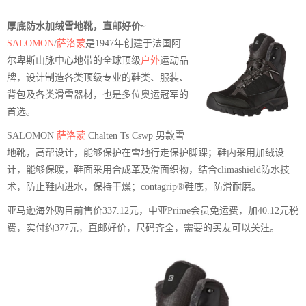
厚底防水加绒雪地靴，直邮好价~
SALOMON
/
萨洛蒙
是1947年创建于法国阿
尔卑斯山脉中心地带的全球顶级
户外
运动品
牌，设计制造各类顶级专业的鞋类、服装、
背包及各类滑雪器材，也是多位奥运冠军的
首选。
SALOMON
萨洛蒙
Chalten Ts Cswp 男款雪
地靴，高帮设计，能够保护在雪地行走保护脚踝；鞋内采用加绒设
计，能够保暖，鞋面采用合成革及滑面织物，结合climashield防水技
术，防止鞋内进水，保持干燥；contagrip®鞋底，防滑耐磨。
亚马逊海外购目前售价337.12元，中亚Prime会员免运费，加40.12元税
费，实付约377元，直邮好价，尺码齐全，需要的买友可以关注。