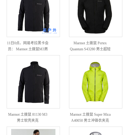
11日0点、网易考拉黑卡会
Marmot 土拨鼠 Pertex
员： Marmot 土拨鼠M3男
Quantum S43280 男士超轻
款软壳外套
皮肤衣
Marmot 土拨鼠 81130 M3
Marmot 土拨鼠 Super Mica
男士软壳夹克
A40050 男士冲锋衣夹克
*2件