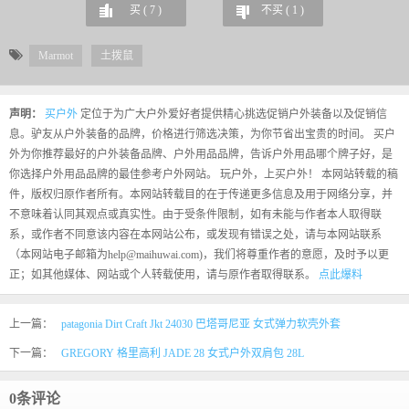
买 (
7
)
不买 (
1
)
Marmot
土拨鼠
声明：
买户外
定位于为广大户外爱好者提供精心挑选促销户外装备以及促销信
息。驴友从户外装备的品牌，价格进行筛选决策，为你节省出宝贵的时间。 买户
外为你推荐最好的户外装备品牌、户外用品品牌，告诉户外用品哪个牌子好，是
你选择户外用品品牌的最佳参考户外网站。 玩户外，上买户外！ 本网站转载的稿
件，版权归原作者所有。本网站转载目的在于传递更多信息及用于网络分享，并
不意味着认同其观点或真实性。由于受条件限制，如有未能与作者本人取得联
系，或作者不同意该内容在本网站公布，或发现有错误之处，请与本网站联系
（本网站电子邮箱为help@maihuwai.com)，我们将尊重作者的意愿，及时予以更
正；如其他媒体、网站或个人转载使用，请与原作者取得联系。
点此爆料
上一篇：
patagonia Dirt Craft Jkt 24030 巴塔哥尼亚 女式弹力软壳外套
下一篇：
GREGORY 格里高利 JADE 28 女式户外双肩包 28L
0条评论