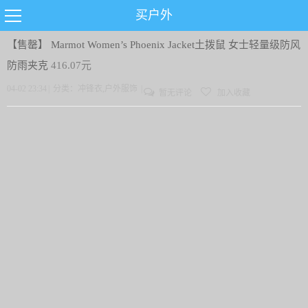
买户外
【售罄】
Marmot Women’s Phoenix Jacket土拨鼠 女士轻量级防风
防雨夹克
416.07元
04-02 23:34
|
分类：
冲锋衣
,
户外服饰
|
暂无评论
加入收藏