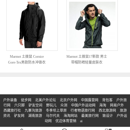
Marmot 土拨鼠 Cornice
Marmot 土拨鼠17新款 男士
Gore-Tex男款防水冲锋衣
带帽防晒轻量皮肤衣
F51170
户外装备
徒步网
北美户外论坛
北京户外网
中国露营网
背包客
户外旅
行网
六只脚
驴友空间
野玩儿
众测
中国户外运动网
海淘
网易户外
西藏旅行社
九寨沟旅游
冬季坝上草原
行者物语旅行网
西北旅游网
旅游
资讯
驴友网
湖南旅游
马尔代夫
海淘网站
最美旅行网
致设计
户外运
动网
优迈体育营销
ai
© Copyright 2017-2023 | 版权所有：买户外
京ICP备2023011133号