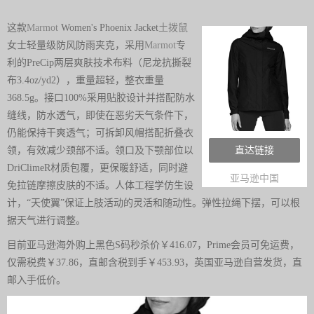
这款
Marmot
Women's Phoenix Jacket
土拨鼠
女士轻量级防风防雨夹克，采用
Marmot
专
利的PreCip两层爽肤技术布料（尼龙抗撕裂
布3.4oz/yd2），重量超轻，整衣重量
368.5g。接口100%采用贴胶设计并搭配防水
缝线，防水透气，即使在恶劣天气条件下，
仍能保持干爽透气；可拆卸风帽搭配折叠衣
领，有效减少颈部不适。领口及下颚部位以
直达链接
DriClimeR材质包覆，更保暖舒适，同时避
亚马逊中国
免拉链摩擦皮肤的不适。人体工程学仿生设
计，“天使翼”保证上肢活动的灵活和随动性。弹性拉绳下摆，可以根
据天气进行调整。
目前亚马逊海外购上黑色S码秒杀价￥416.07，Prime会员可免运费，
仅需税费￥37.86，直邮含税到手￥453.93，英国亚马逊自营发货，直
邮入手低价。