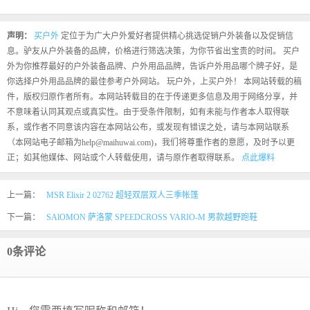
声明：
买户外
定位于为广大户外爱好者提供精心挑选促销户外装备以及促销信
息。驴友从户外装备的品牌，价格进行筛选决策，为你节省出宝贵的时间。 买户
外为你推荐最好的户外装备品牌、户外用品品牌，告诉户外用品哪个牌子好，是
你选择户外用品品牌的最佳参考户外网站。 玩户外，上买户外！ 本网站转载的稿
件，版权归原作者所有。本网站转载目的在于传递更多信息及用于网络分享，并
不意味着认同其观点或真实性。由于受条件限制，如有未能与作者本人取得联
系，或作者不同意该内容在本网站公布，或发现有错误之处，请与本网站联系
（本网站电子邮箱为help@maihuwai.com)，我们将尊重作者的意愿，及时予以更
正；如其他媒体、网站或个人转载使用，请与原作者取得联系。
点此爆料
上一篇：
MSR Elixir 2 02762 超轻双层双人三季帐篷
下一篇：
SAlOMON 萨洛蒙 SPEEDCROSS VARIO-M 男款越野跑鞋
0条评论