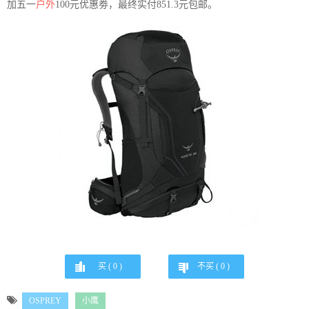
加五一
户外
100元优惠劵，最终实付851.3元包邮。
买 (
0
)
不买 (
0
)
OSPREY
小鹰