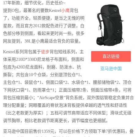
17年新款，细节优化，历史低价~
提到O包，最著名的要数Kestrel
小鹰
背包
了，功能齐全，轻质便捷，是当之无愧的明
星款，而且官方2012款配色进行了调整，白
色部分移到侧面，看起来更时尚一些。很多
网友提到，38L是小鹰最适合背负的容量。
Kestrel系列背包属于
徒步
背包短线系列，主
直达链接
体采用210D*330D尼龙格子布面料，侧面和
包底为420D尼龙面料，耐磨、防泼水、抗
亚马逊中国
撕裂；共包含10个仓袋，分别是顶包仓*1、
主包仓*1、袋鼠仓*1、侧面口袋*2、水袋仓*1、腰部储物袋*2、顶仓
下网状口袋*1、防雨罩仓*1；正面压缩带2条、侧面压缩带4条，可将
背包压缩到最小；“AirScape空景”背负系统，双外围铝管稳定负重并合
理分配重量；网眼覆盖的脊状泡沫背板提供卓越的透气性和舒适性
（比之老款更为厚实）；五档可调节肩带适应不同体型；滑块式无级
调节胸带，相比老款调节距离更长，调节幅度也更细腻。
亚马逊中国目前售价1359元，可以在价格下方领取下单7折优惠码，叠