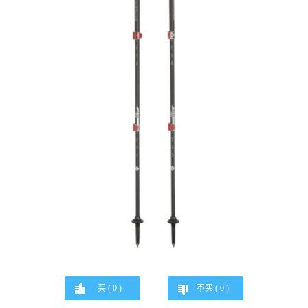
买 (
0
)
不买 (
0
)