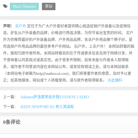
Black Diamond
黑钻
声明：
买户外
定位于为广大户外爱好者提供精心挑选促销户外装备以及促销信
息。驴友从户外装备的品牌，价格进行筛选决策，为你节省出宝贵的时间。 买户
外为你推荐最好的户外装备品牌、户外用品品牌，告诉户外用品哪个牌子好，是
你选择户外用品品牌的最佳参考户外网站。 玩户外，上买户外！ 本网站转载的稿
件，版权归原作者所有。本网站转载目的在于传递更多信息及用于网络分享，并
不意味着认同其观点或真实性。由于受条件限制，如有未能与作者本人取得联
系，或作者不同意该内容在本网站公布，或发现有错误之处，请与本网站联系
（本网站电子邮箱为help@maihuwai.com)，我们将尊重作者的意愿，及时予以更
正；如其他媒体、网站或个人转载使用，请与原作者取得联系。
点此爆料
上一篇：
Salomon萨洛蒙男徒步鞋EVASION 2 AERO
下一篇：
KEEN NEWPORT H2 男士溯溪鞋
0条评论