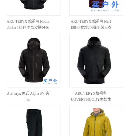
ARC’TERYX 始祖鸟 Nodin
ARC’TERYX 始祖鸟 Nuri
Jacket 18917 男款皮肤风衣
18046 女款750蓬羽绒大衣
Arc’teryx 男式 Alpha SV 夹
ARC’TERYX始祖鸟
克
COVERT HOODY男款休
闲保暖抓绒茄克