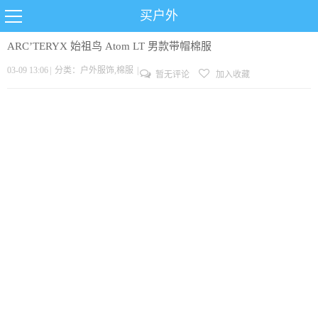
买户外
ARC’TERYX 始祖鸟 Atom LT 男款带帽棉服
03-09 13:06
|
分类：
户外服饰
,
棉服
|
暂无评论
加入收藏