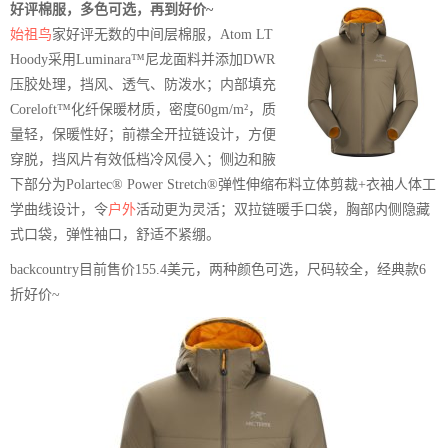
好评棉服，多色可选，再到好价~
始祖鸟
家好评无数的中间层棉服，Atom LT
Hoody采用Luminara™尼龙面料并添加DWR
压胶处理，挡风、透气、防泼水；内部填充
Coreloft™化纤保暖材质，密度60gm/m²，质
量轻，保暖性好；前襟全开拉链设计，方便
穿脱，挡风片有效低档冷风侵入；侧边和腋
下部分为Polartec® Power Stretch®弹性伸缩布料立体剪裁+衣袖人体工
学曲线设计，令
户外
活动更为灵活；双拉链暖手口袋，胸部内侧隐藏
式口袋，弹性袖口，舒适不紧绷。
backcountry目前售价155.4美元，两种颜色可选，尺码较全，经典款6
折好价~