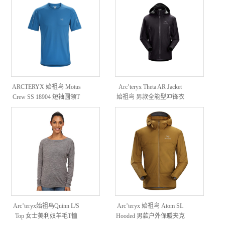
ARCTERYX 始祖鸟 Motus
Arc’teryx Theta AR Jacket
Crew SS 18904 短袖圆领T
始祖鸟 男款全能型冲锋衣
恤
Arc’teryx始祖鸟Quinn L/S
Arc’teryx 始祖鸟 Atom SL
Top 女士美利奴羊毛T恤
Hooded 男款户外保暖夹克