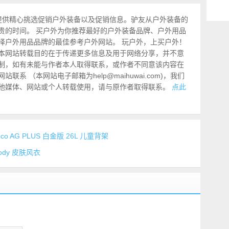
提供精心挑选促销户外装备以及促销信息。驴友从户外装备的
贵的时间。 买户外为你推荐最好的户外装备品牌、户外用品
择户外用品品牌的最佳参考户外网站。 玩户外，上买户外！
本网站转载目的在于传递更多信息及用于网络分享，并不意
制，如有未能与作者本人取得联系，或作者不同意该内容在
系 （本网站电子邮箱为help@maihuwai.com)，我们
他媒体、网站或个人转载使用，请与原作者取得联系。
点此
co AG PLUS 白金版 26L 儿童背架
Hoody 皮肤风衣