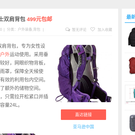
最
 女士双肩背包
499元包邮
20
|
分类：
户外装备
,
背包
|
暂无评论
加入收藏
天狼星双肩背包，专为女性设
户外
运动使用。采用垂
较好，网眼织物背板，
雨罩，保障全天候使
有效的利用包内空间。
了额外的储物空间。
，只需拉开松紧口并插
容量24L。
直达链接
亚马逊中国