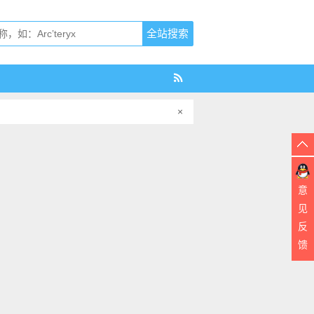
×
意
见
反
馈