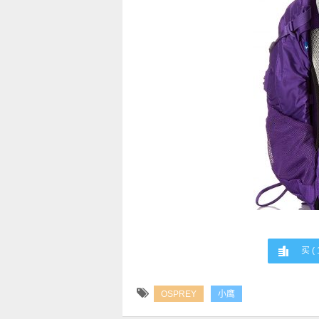
买 (
OSPREY
小鹰