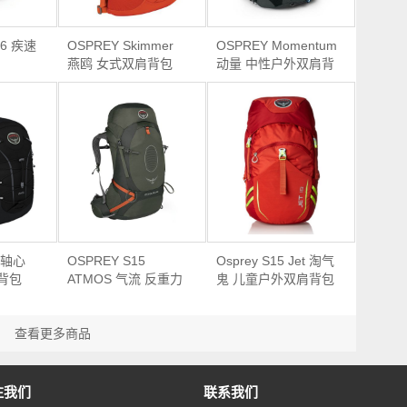
 6 疾速
OSPREY Skimmer
OSPREY Momentum
燕鸥 女式双肩背包
动量 中性户外双肩背
16L
包 26升 2016款
6 轴心
OSPREY S15
Osprey S15 Jet 淘气
肩背包
ATMOS 气流 反重力
鬼 儿童户外双肩背包
背负系统户外登山背
18L
包 50L
查看更多商品
注我们
联系我们