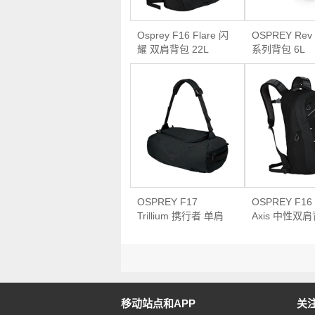
Osprey F16 Flare 闪
OSPREY Rev
耀 双肩背包 22L
系列背包 6L
OSPREY F17
OSPREY F1
Trillium 携行者 单肩
Axis 中性双
包 65L
18L
移动站点和APP
关