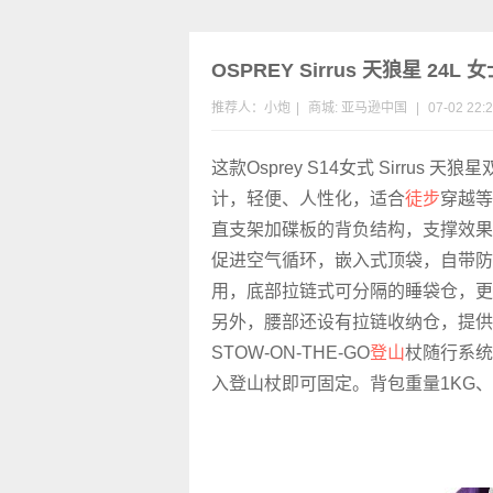
OSPREY Sirrus 天狼星 24L
推荐人：小炮
|
商城:
亚马逊中国
|
07-02 22:
这款Osprey S14女式 Sirrus 
计，轻便、人性化，适合
徒步
穿越等
直支架加碟板的背负结构，支撑效果
促进空气循环，嵌入式顶袋，自带防
用，底部拉链式可分隔的睡袋仓，更
另外，腰部还设有拉链收纳仓，提供
STOW-ON-THE-GO
登山
杖随行系统
入登山杖即可固定。背包重量1KG、