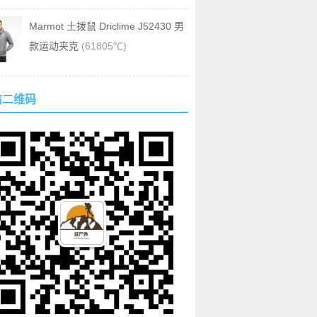
Marmot 土拨鼠 Driclime J52430 男
款运动夹克
(61805℃)
信二维码