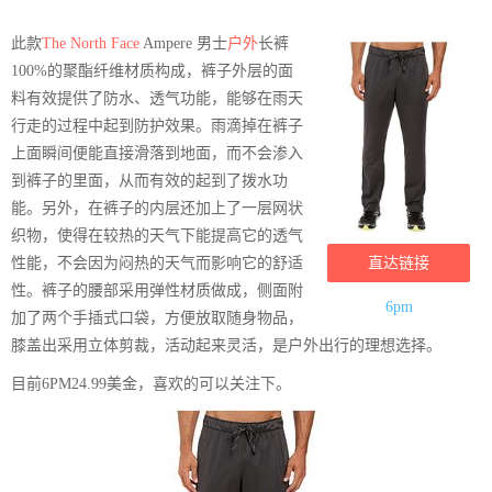
此款
The North Face
Ampere 男士
户外
长裤
100%的聚酯纤维材质构成，裤子外层的面
料有效提供了防水、透气功能，能够在雨天
行走的过程中起到防护效果。雨滴掉在裤子
上面瞬间便能直接滑落到地面，而不会渗入
到裤子的里面，从而有效的起到了拨水功
能。另外，在裤子的内层还加上了一层网状
织物，使得在较热的天气下能提高它的透气
性能，不会因为闷热的天气而影响它的舒适
直达链接
性。裤子的腰部采用弹性材质做成，侧面附
6pm
加了两个手插式口袋，方便放取随身物品，
膝盖出采用立体剪裁，活动起来灵活，是户外出行的理想选择。
目前6PM24.99美金，喜欢的可以关注下。