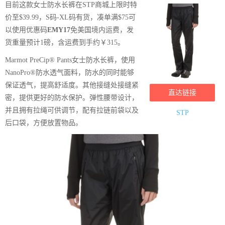
目前这款女士防水长裤在STP商城上限时特
价至$39.99，S码-XL码有货，凑单满$75可
以使用优惠码
EMY17
免美国境内运费，发
货重量预计1磅，含运费到手约￥315。
Marmot PreCip® Pants女士防水长裤，使用
NanoPro®防水透气面料，防水的同时能够
保证透气，提高舒适度。其他接缝处接缝紧
直达链接
密，提供更好的防水保护。弹性腰带设计，
并且拥有拉绳可供调节，配有拉链前袋以及
STP
后口袋，方便放置物品。