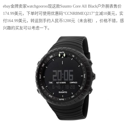
ebay金牌卖家watchgooroo现这款Suunto Core All Black户外腕表售价
174.99美元，下单时可使用优惠码“CCNRBMEQ217”立减10美元，实
付164.99美元，转运到手约人民币1200元（未含税），价格不错，感
兴趣的买友可以考虑一下。