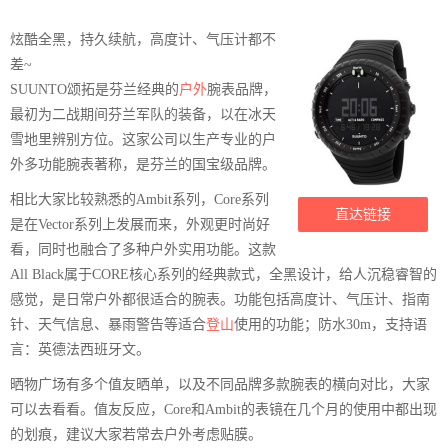
炫酷全黑，持久续航，高度计、气压计都不
差~
SUUNTO颂拓是芬兰经典的
户外
腕表品牌，
最初为二战期间芬兰军队的装备，以在冰天
雪地里辨别方位。这家公司以生产专业的户
外多功能腕表著称，是芬兰的国宝级品牌。
相比大家比较熟悉的Ambit系列，Core系列
直达链接
是在Vector系列上发展而来，外观更时尚好
看，同时也融合了多种户外实用功能。这款
All Black属于CORE核心系列的经典款式，全黑设计，给人沉稳睿智的
感觉，是日常户外都很适合的腕表。功能包括高度计、气压计、指南
针、天气信息、暴雨警告等适合
登山
使用的功能；防水30m，支持语
言：英德法西班牙文。
晒物广场有多个值友晒单，以及不同品牌多款腕表的横向对比，大家
可以去看看。值友反应，Core和Ambit的表镜在几个月的使用中都出现
的划痕，建议大家若常去户外考虑贴膜。