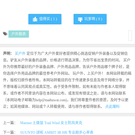
值得买 (
1
)
坑爹啊 (
0
)
户外腕表
声明：
买户外
定位于为广大户外爱好者提供精心挑选促销户外装备以及促销信
息。驴友从户外装备的品牌，价格进行筛选决策，为你节省出宝贵的时间。 买户
外为你推荐最好的户外装备品牌、户外用品品牌，告诉户外用品哪个牌子好，是
你选择户外用品品牌的最佳参考户外网站。 玩户外，上买户外！ 本网站转载的稿
件，版权归原作者所有。本网站转载目的在于传递更多信息及用于网络分享，并
不意味着认同其观点或真实性。由于受条件限制，如有未能与作者本人取得联
系，或作者不同意该内容在本网站公布，或发现有错误之处，请与本网站联系
（本网站电子邮箱为help@maihuwai.com)，我们将尊重作者的意愿，及时予以更
正；如其他媒体、网站或个人转载使用，请与原作者取得联系。
点此爆料
上一篇：
Marmot 土拨鼠 Trail Wind 女士防风夹克
下一篇：
SUUNTO 颂拓 AMBIT 3R HR 专业跑步心率表