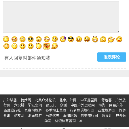
有人回复时邮件通知我
户外装备
徒步网
北美户外论坛
北京户外网
中国露营网
背包客
户外旅
行网
六只脚
驴友空间
野玩儿
众测
中国户外运动网
海淘
网易户外
西藏旅行社
九寨沟旅游
冬季坝上草原
行者物语旅行网
西北旅游网
旅游
资讯
驴友网
湖南旅游
马尔代夫
海淘网站
最美旅行网
致设计
户外运
动网
优迈体育营销
ai