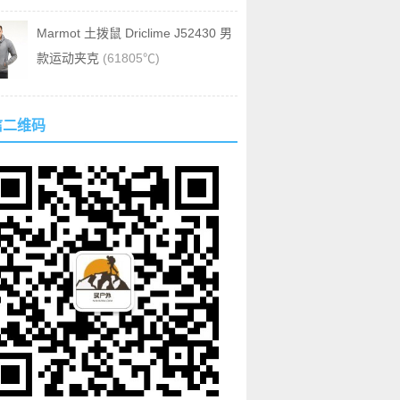
Marmot 土拨鼠 Driclime J52430 男
款运动夹克
(61805℃)
信二维码