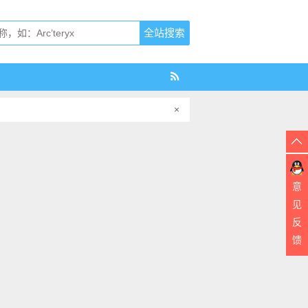
×
意
见
反
馈