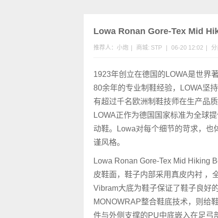
Lowa Ronan Gore-Tex Mid 
推荐人：小炮
|
商城:
STP
|
06-20 12:02
|
分
1923年创立在德国的LOWA是世界
80余年的专业制鞋经验，LOWA坚
有超过千名欧洲制鞋技师在生产品质卓
LOWA正作为德国国家标准为全球
动鞋。Lowa对每个细节的苛求，
谨风格。
Lowa Ronan Gore-Tex Mid Hik
皮鞋面，鞋子内部采用真皮内衬 ，全
Vibram大底为鞋子保证了鞋子良好
MONOWRAP整合鞋底技术，则给
件与外侧支撑的PU中底嵌入在足弓