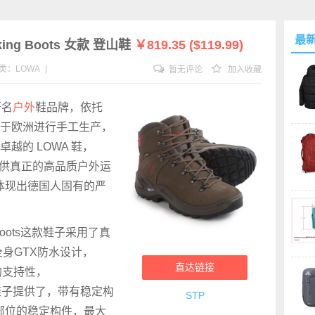
最
Hiking Boots 女款 登山鞋
￥819.35 ($119.99)
类：
LOWA
|
暂无评论
加入收藏
著名
户外
鞋品牌，依托
持于欧洲进行手工生产，
越的 LOWA 鞋，
提供真正的高品质户外运
也体现出德国人固有的严
ing Boots这款鞋子采用了真
身GTX防水设计，
直达链接
的支持性，
鞋子提供了，带有稳定构
STP
部位的稳定构件，最大