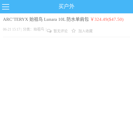
买户外
ARC’TERYX 始祖鸟 Lunara 10L 防水单肩包
￥324.49($47.50)
06-21 15:17
|
分类：
始祖鸟
|
暂无评论
加入收藏