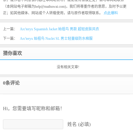
系，或作者不同意该内容在本网站公布，或发现有错误之处，请与本网站联系
（本网站电子邮箱为help@maihuwai.com)，我们将尊重作者的意愿，及时予以更
正；如其他媒体、网站或个人转载使用，请与原作者取得联系。
点此爆料
上一篇：
Arc'teryx Squamish Jacket 始祖鸟 男款 超轻皮肤风衣
下一篇：
Arc'teryx 始祖鸟 Nuclei SL 男士轻量级防水棉服
猜你喜欢
没有相关文章!
0条评论
Hi，您需要填写昵称和邮箱！
姓名 (必填)