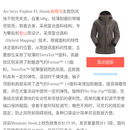
Arc'teryx Psiphon FL Hoody
始祖鸟
女款防风
快干软壳夹克，自重340g，轻薄耐磨的带帽
兜软壳，剪裁合身，采用复合面料结构；专
为攀岩和
登山
而设计。采用复合面料
（Hybrid Mapping）技术，根据面料的特性
决定面料的位置，从而提高面料的性能；主
要部位采用了轻薄的TerraTex™面料，高磨
损区则采用了耐磨透气的Fortius™ 1.0面
直达链接
料。TerraTex™ 轻薄强韧而防风雨。这款面
mountainsteals
料具有一定的弹性，湿润时干燥快速。袖子
顶部和肩部采用了透气的Fortius™ 1.0面料来增加耐磨度，提高保暖性
能，并在大量活动中提供一定的弹性。独特的No Slip Zip™拉链，完
美结合锁紧滑块的安全性和非锁扣的便利性。简单的魔术扣调节带使
袖口保持稳固，穿着手套时轻松调节；帽兜不用时，可灵巧的按扣来
固定；防止风吹和阻碍视线。各种口袋设计简单并且取放方便。
目前Mountain Steals上棕色款售价$119.99，发货重量预计1.5磅，国内