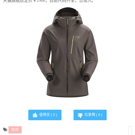
天猫旗舰店定价￥2900，目前尺码齐全，合适入。
值得买 (
0
)
坑爹啊 (
0
)
软壳