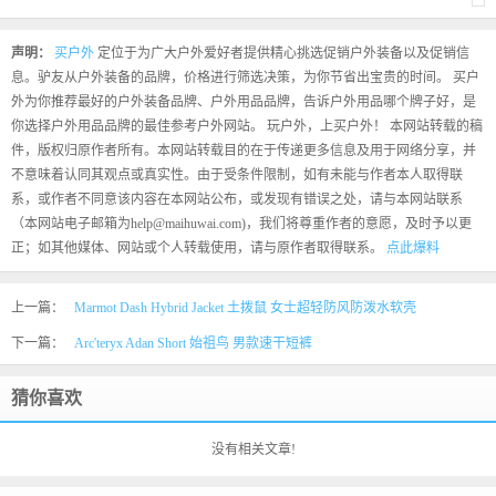
声明：
买户外
定位于为广大户外爱好者提供精心挑选促销户外装备以及促销信
息。驴友从户外装备的品牌，价格进行筛选决策，为你节省出宝贵的时间。 买户
外为你推荐最好的户外装备品牌、户外用品品牌，告诉户外用品哪个牌子好，是
你选择户外用品品牌的最佳参考户外网站。 玩户外，上买户外！ 本网站转载的稿
件，版权归原作者所有。本网站转载目的在于传递更多信息及用于网络分享，并
不意味着认同其观点或真实性。由于受条件限制，如有未能与作者本人取得联
系，或作者不同意该内容在本网站公布，或发现有错误之处，请与本网站联系
（本网站电子邮箱为help@maihuwai.com)，我们将尊重作者的意愿，及时予以更
正；如其他媒体、网站或个人转载使用，请与原作者取得联系。
点此爆料
上一篇：
Marmot Dash Hybrid Jacket 土拨鼠 女士超轻防风防泼水软壳
下一篇：
Arc'teryx Adan Short 始祖鸟 男款速干短裤
猜你喜欢
没有相关文章!