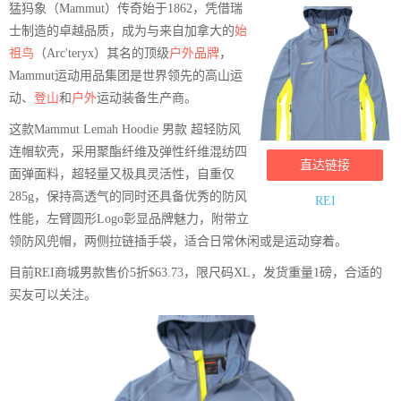
猛犸象（Mammut）传奇始于1862，凭借瑞
士制造的卓越品质，成为与来自加拿大的
始
祖鸟
（Arc'teryx）其名的顶级
户外品牌
，
Mammut运动用品集团是世界领先的高山运
动、
登山
和
户外
运动装备生产商。
这款Mammut Lemah Hoodie 男款 超轻防风
连帽软壳，采用聚酯纤维及弹性纤维混纺四
直达链接
面弹面料，超轻量又极具灵活性，自重仅
285g，保持高透气的同时还具备优秀的防风
REI
性能，左臂圆形Logo彰显品牌魅力，附带立
领防风兜帽，两侧拉链插手袋，适合日常休闲或是运动穿着。
目前REI商城男款售价5折$63.73，限尺码XL，发货重量1磅，合适的
买友可以关注。