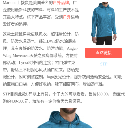
Marmot 土拨鼠是美国著名的
户外品牌
，广
泛使用最新科技的布料、材料和生产技术是
其最大特点。旗下产品丰富，受到
户外
运动
爱好者的追捧。
这款土拨鼠男款皮肤风衣，超轻量设计，防
风、防泼水且透气。经过DWR防水涂层处
理，具有良好的防泼水、防污功能，Angel-
直达链接
Wing Movement天使之翼肩部系统，方便肘
部活动；Lycra®封密的连接；袖口弹性束
STP
带，舒适且不用担心风从袖口进来。防晒兜
帽设计，附可调整控制。logo反光设计，提升夜间活动安全性。可收
纳至胸口口袋，方便好收纳。腋下细密网布，增加透气性。
STP目前此款L码以上有货，个子大的可以看看，售价$39.99， 淘宝代
购约430-500元，海淘有一定价格优势且保真。