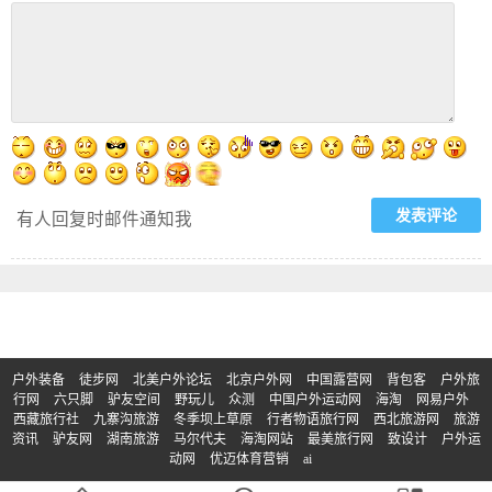
有人回复时邮件通知我
户外装备
徒步网
北美户外论坛
北京户外网
中国露营网
背包客
户外旅
行网
六只脚
驴友空间
野玩儿
众测
中国户外运动网
海淘
网易户外
西藏旅行社
九寨沟旅游
冬季坝上草原
行者物语旅行网
西北旅游网
旅游
资讯
驴友网
湖南旅游
马尔代夫
海淘网站
最美旅行网
致设计
户外运
动网
优迈体育营销
ai
© Copyright 2017-2023 | 版权所有：买户外
京ICP备2023011133号