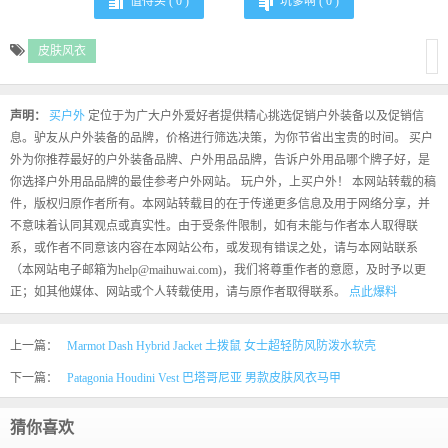
值得买 (
0
)
坑爹啊 (
0
)
皮肤风衣
声明：
买户外
定位于为广大户外爱好者提供精心挑选促销户外装备以及促销信
息。驴友从户外装备的品牌，价格进行筛选决策，为你节省出宝贵的时间。 买户
外为你推荐最好的户外装备品牌、户外用品品牌，告诉户外用品哪个牌子好，是
你选择户外用品品牌的最佳参考户外网站。 玩户外，上买户外！ 本网站转载的稿
件，版权归原作者所有。本网站转载目的在于传递更多信息及用于网络分享，并
不意味着认同其观点或真实性。由于受条件限制，如有未能与作者本人取得联
系，或作者不同意该内容在本网站公布，或发现有错误之处，请与本网站联系
（本网站电子邮箱为help@maihuwai.com)，我们将尊重作者的意愿，及时予以更
正；如其他媒体、网站或个人转载使用，请与原作者取得联系。
点此爆料
上一篇：
Marmot Dash Hybrid Jacket 土拨鼠 女士超轻防风防泼水软壳
下一篇：
Patagonia Houdini Vest 巴塔哥尼亚 男款皮肤风衣马甲
猜你喜欢