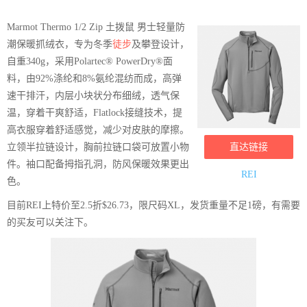
Marmot Thermo 1/2 Zip 土拨鼠 男士轻量防
潮保暖抓绒衣，专为冬季
徒步
及攀登设计，
自重340g，采用Polartec® PowerDry®面
料，由92%涤纶和8%氨纶混纺而成，高弹
速干排汗，内层小块状分布细绒，透气保
温，穿着干爽舒适，Flatlock接缝技术，提
高衣服穿着舒适感觉，减少对皮肤的摩擦。
立领半拉链设计，胸前拉链口袋可放置小物
直达链接
件。袖口配备拇指孔洞，防风保暖效果更出
REI
色。
目前REI上特价至2.5折$26.73，限尺码XL，发货重量不足1磅，有需要
的买友可以关注下。