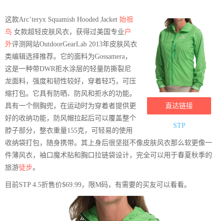
这款Arc’teryx Squamish Hooded Jacket
始祖
鸟
女款超轻皮肤风衣，获得过美国专业
户
外
评测网站OutdoorGearLab 2013年皮肤风衣
类编辑选择推荐。它的面料为Gossamera，
这是一种带DWR拒水涂层的轻量防撕裂尼
龙面料，强度和韧性较好，穿着轻巧，可压
缩打包。它具有防晒、防风和拒水的功能。
具有一个侧胸兜，在运动时为穿着者提供更
直达链接
好的收纳功能，防风帽拉起后可以覆盖整个
STP
脖子部分，整衣重量155克，可轻易的使用
收纳袋打包，随身携带。其上身后很坚挺不像皮肤风衣那么软更像一
件薄风衣，袖口魔术贴和胸口拉链袋设计，完全可以用于春夏秋季的
旅游
徒步
。
目前STP 4.5折售价
$69.99，限M码，有需要的买友可以看看。