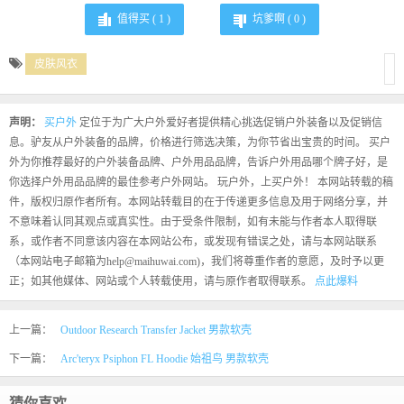
值得买 (
1
)
坑爹啊 (
0
)
皮肤风衣
声明：
买户外
定位于为广大户外爱好者提供精心挑选促销户外装备以及促销信
息。驴友从户外装备的品牌，价格进行筛选决策，为你节省出宝贵的时间。 买户
外为你推荐最好的户外装备品牌、户外用品品牌，告诉户外用品哪个牌子好，是
你选择户外用品品牌的最佳参考户外网站。 玩户外，上买户外！ 本网站转载的稿
件，版权归原作者所有。本网站转载目的在于传递更多信息及用于网络分享，并
不意味着认同其观点或真实性。由于受条件限制，如有未能与作者本人取得联
系，或作者不同意该内容在本网站公布，或发现有错误之处，请与本网站联系
（本网站电子邮箱为help@maihuwai.com)，我们将尊重作者的意愿，及时予以更
正；如其他媒体、网站或个人转载使用，请与原作者取得联系。
点此爆料
上一篇：
Outdoor Research Transfer Jacket 男款软壳
下一篇：
Arc'teryx Psiphon FL Hoodie 始祖鸟 男款软壳
猜你喜欢