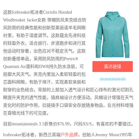
这款Icebreaker拓冰者Coriolis Hooded
Windbreaker Jacket女款 带帽防风夹克结合防
风防雨的经典性能和创新型美丽诺羊毛网眼
衬里，有助于湿度调节。这款蕴含先进科技
的轻盈外衣，适合旅行、步道跑步和进行其
他运动时穿着，出色应对不稳定天气。这款
创新叠搭单品，采用防风防雨的Pertex®
Quantum Air面料和DWR持久防水涂层，可
直达链接
抵御大风天气。夹克内里加入柔软轻盈的包
mountainsteals
芯面料网眼，有助于排汗，实现柔软亲肤和
耐穿的出色结合。背部的上部加入透气设计和匠心排布的激光切割孔
眼提升夹克的透气性能，插肩袖设计方便活动。风帽设计增强在天气
变化时的防护作用，拉链插手口袋安全存放随身物品，反光材料增强
在昏暗光线下的可见度。
目前mountainsteals 3.5折售价$76.99，尺码XS/S，有喜欢的不要错过。
Icebreaker拓冰者，新西兰高端
户外品牌
，创始人Jeremy Moon1995年