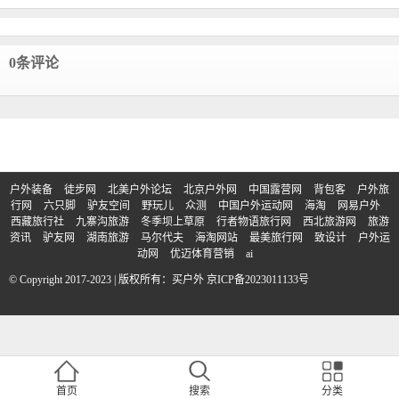
0条评论
户外装备
徒步网
北美户外论坛
北京户外网
中国露营网
背包客
户外旅
行网
六只脚
驴友空间
野玩儿
众测
中国户外运动网
海淘
网易户外
西藏旅行社
九寨沟旅游
冬季坝上草原
行者物语旅行网
西北旅游网
旅游
资讯
驴友网
湖南旅游
马尔代夫
海淘网站
最美旅行网
致设计
户外运
动网
优迈体育营销
ai
© Copyright 2017-2023 | 版权所有：买户外
京ICP备2023011133号
首页
搜索
分类