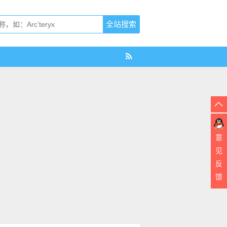
意
见
反
馈