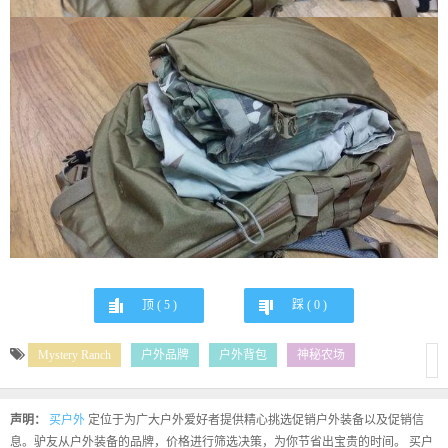
顶 (
5
)
踩 (
0
)
Mystery Ranch
户外品牌
户外背包
神秘农场
声明：
买户外
定位于为广大户外爱好者提供精心挑选促销户外装备以及促销信
息。驴友从户外装备的品牌，价格进行筛选决策，为你节省出宝贵的时间。 买户