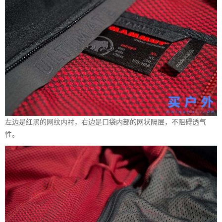
左边是红黑的网纹内衬，右边是口袋内部的网状隔层，不阻碍透气
性。