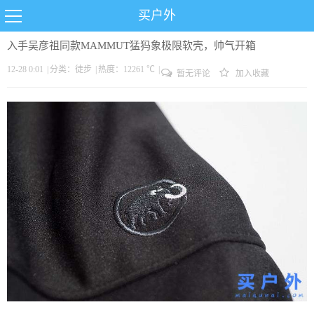
买户外
入手吴彦祖同款MAMMUT猛犸象极限软壳，帅气开箱
12-28 0:01
|
分类：
徒步
|
热度：12261 ℃
|
暂无评论
加入收藏