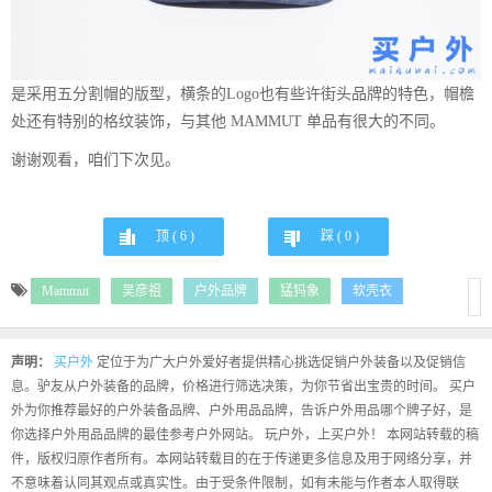
是采用五分割帽的版型，横条的Logo也有些许街头品牌的特色，帽檐
处还有特别的格纹装饰，与其他 MAMMUT 单品有很大的不同。
谢谢观看，咱们下次见。
顶 (
6
)
踩 (
0
)
Mammut
吴彦祖
户外品牌
猛犸象
软壳衣
声明：
买户外
定位于为广大户外爱好者提供精心挑选促销户外装备以及促销信
息。驴友从户外装备的品牌，价格进行筛选决策，为你节省出宝贵的时间。 买户
外为你推荐最好的户外装备品牌、户外用品品牌，告诉户外用品哪个牌子好，是
你选择户外用品品牌的最佳参考户外网站。 玩户外，上买户外！ 本网站转载的稿
件，版权归原作者所有。本网站转载目的在于传递更多信息及用于网络分享，并
不意味着认同其观点或真实性。由于受条件限制，如有未能与作者本人取得联