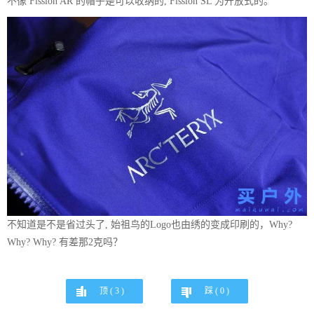
不像 Fission AR 的帽子是可以收纳的, Fission SL 为开放式的。
不知道是不是省过头了, 始祖鸟的Logo也由绣的变成印刷的，Why?
Why? Why? 有差那2克吗？
顶 (
3
)
踩 (
0
)