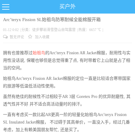
买户外
Arc’teryx Fission SL始祖鸟防寒耐候全能棉服开箱
01-12 0:02
|
分类：
徒步
攀岩
滑雪
登山
自驾
露营
|
热度：6657 ℃
|
暂无评论
加入收藏
拥有也曾推荐过
始祖鸟
的Arc'teryx Fission AR Jacket棉服，耐用性与实
用性没话说, 保暖也够但是总觉得重了点, 有时带着它上山就是占了相
当的空间。
始祖鸟Arc'teryx Fission AR Jacket棉服的定位一直是比较适合寒带国家
的旅游等低温低活动性使用。
虽然有绝佳的耐候性不过相较于AR 3层 Goretex Pro 的优异耐磨性, 其
透气性并不好 并不适合高活动量时的排汗。
一直有考虑买一款比起AR更高一阶的轻量化始祖鸟Arc'teryx Fission
SL Insulated Jacket棉服， 不过碍于其高单价，一直没入手，经过几番
考虑，加上有赖美国朋友帮忙, 还是买了。