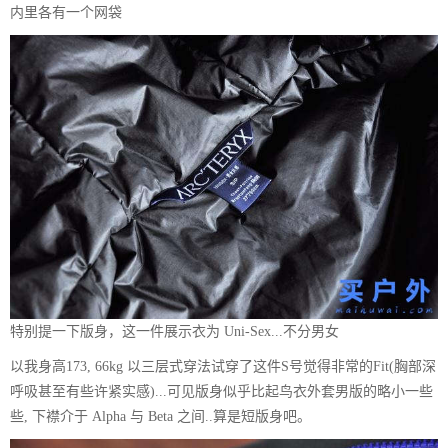
内里各有一个网袋
特别提一下版身，这一件展示衣为 Uni-Sex...不分男女
以我身高173, 66kg 以三层式穿法试穿了这件S号觉得非常的Fit(胸部深
呼吸甚至有些许紧实感)...可见版身似乎比起鸟衣外套男版的略小一些
些, 下襟介于 Alpha 与 Beta 之间..算是短版身吧。