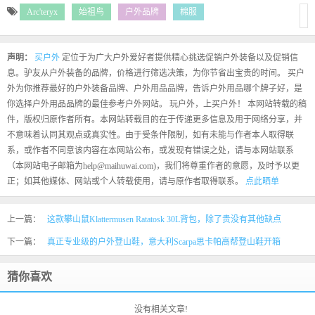
Arc'teryx
始祖鸟
户外品牌
棉服
声明：
买户外
定位于为广大户外爱好者提供精心挑选促销户外装备以及促销信
息。驴友从户外装备的品牌，价格进行筛选决策，为你节省出宝贵的时间。 买户
外为你推荐最好的户外装备品牌、户外用品品牌，告诉户外用品哪个牌子好，是
你选择户外用品品牌的最佳参考户外网站。 玩户外，上买户外！ 本网站转载的稿
件，版权归原作者所有。本网站转载目的在于传递更多信息及用于网络分享，并
不意味着认同其观点或真实性。由于受条件限制，如有未能与作者本人取得联
系，或作者不同意该内容在本网站公布，或发现有错误之处，请与本网站联系
（本网站电子邮箱为help@maihuwai.com)，我们将尊重作者的意愿，及时予以更
正；如其他媒体、网站或个人转载使用，请与原作者取得联系。
点此晒单
上一篇：
这款攀山鼠Klattermusen Ratatosk 30L背包，除了贵没有其他缺点
下一篇：
真正专业级的户外登山鞋，意大利Scarpa思卡帕高帮登山鞋开箱
猜你喜欢
没有相关文章!