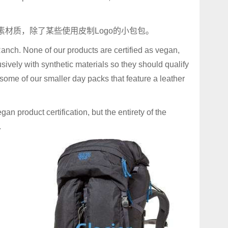
都是纯素材质，除了某些使用皮制Logo的小包包。
Ranch. None of our products are certified as vegan,
sively with synthetic materials so they should qualify
ome of our smaller day packs that feature a leather
an product certification, but the entirety of the
.