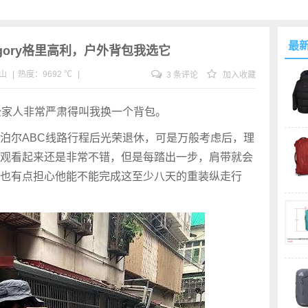
最
Gregory格里高利，户外背包我选它
山
|
热度：9692 ℃
|
3 条评论
加入收藏
全家人非常严肃得叫我换一个背包。
泊尔ABC线路行程后光荣退休，可是万般考虑后，理
包外观看起来还是非常不错，但是每踏出一步，肩带就会
也有点担心他能不能完成这至少八天的重装纵走行