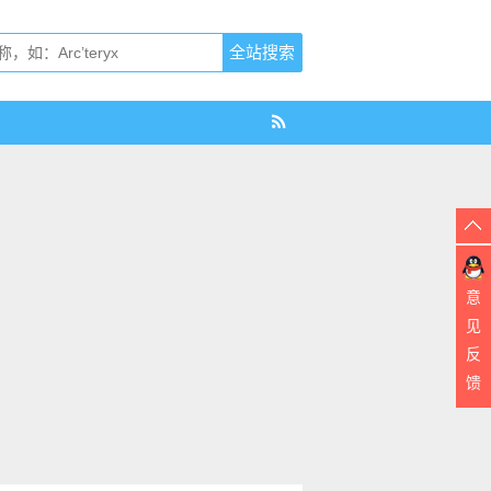
意
见
反
馈