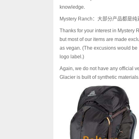
knowledge.
Mystery Ranch：大部分产品
Thanks for your interest in Mystery 
but most of our items are made exclu
as vegan. (The excusions would be s
logo label.)
Again, we do not have any official veg
Glacier is built of synthetic materials