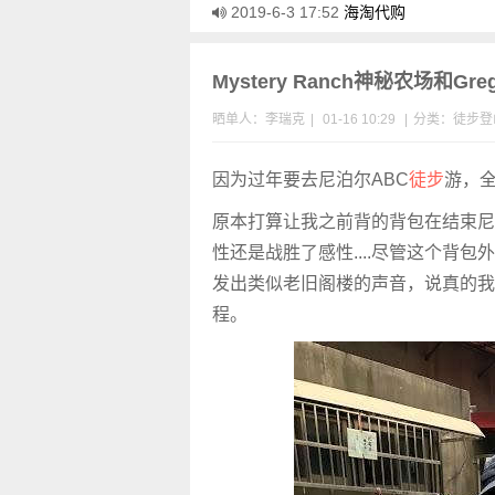
2019-6-3 17:52
海淘代购
Mystery Ranch神秘农场和
晒单人：李瑞克
|
01-16 10:29
|
分类：
徒步
登
因为过年要去尼泊尔ABC
徒步
游，
原本打算让我之前背的背包在结束尼
性还是战胜了感性....尽管这个背
发出类似老旧阁楼的声音，说真的我
程。