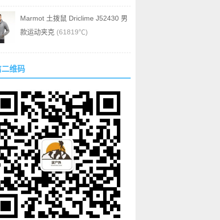
Marmot 土拨鼠 Driclime J52430 男
款运动夹克
(61819℃)
信二维码