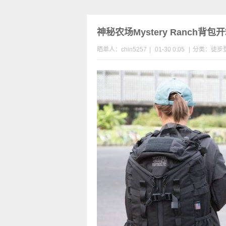
神秘农场Mystery Ranch背
晒单人：chin5257
|
01-30 0:05
|
分类：
徒步