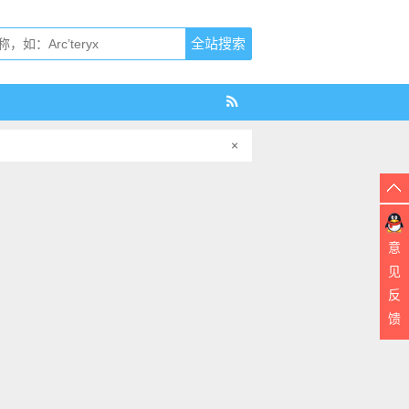
×
意
见
反
馈