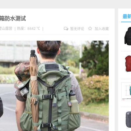
最
包开箱防水测试
登山
露营
|
热度：8442 ℃
|
暂无评论
加入收藏