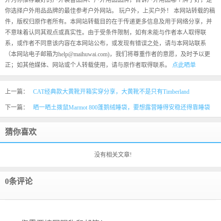
外为你推荐最好的户外装备品牌、户外用品品牌，告诉户外用品哪个牌子好，是
你选择户外用品品牌的最佳参考户外网站。 玩户外，上买户外！ 本网站转载的稿
件，版权归原作者所有。本网站转载目的在于传递更多信息及用于网络分享，并
不意味着认同其观点或真实性。由于受条件限制，如有未能与作者本人取得联
系，或作者不同意该内容在本网站公布，或发现有错误之处，请与本网站联系
（本网站电子邮箱为help@maihuwai.com)，我们将尊重作者的意愿，及时予以更
正；如其他媒体、网站或个人转载使用，请与原作者取得联系。
点此晒单
上一篇：
CAT经典款大黄靴开箱实穿分享，大黄靴不是只有Timberland
下一篇：
晒一晒土拨鼠Marmot 800蓬鹅绒睡袋，要想露营睡得安稳还得靠睡袋
猜你喜欢
没有相关文章!
0条评论