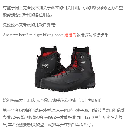
有鉴于网上完全找不到关于此鞋的相关评测，小的略尽棉薄之力希望
能帮到要买新靴的各位朋友。
先说说本来考虑的几款户外鞋:
Arc'teryx bora2 mid gtx hiking boots
始祖鸟
多用途功能徒步靴
始祖鸟高大上,山友无不露出惊呼羡慕神情（以上为幻想）
第一个考虑到的当然是外型,本人是畸形小瘦子派,自然希望登山鞋的线
条看起来越流线越紧缩,搭配起来才能好看,加上bora2黑红配实在太帅
气,本着强烈的购买欲望，就把车开往始祖鸟专柜了。