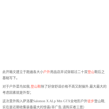
此开箱文建立于跑遍各大小
户外
用品店并试穿超过二十双
登山
鞋后之
基础写下。
对于户外菜鸟如我,
登山鞋
除了好穿舒适价格不高又耐操外,最大最大的
考虑因素就是外型；
这次意外购入萨洛蒙Salomon X ALp Mtn GTX全地形户外
徒步
登山鞋,
实在是近期收集装备最大的惊喜(非广告,请购买者三思）