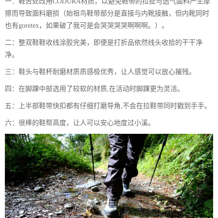
一：鞋舌处改用CODURA材质，以避免鞋带的拉扯与透气面料产生摩
擦而导致面料磨损（始祖鸟鞋带部分是直接与内靴接触，但内靴同时
也有goretex，如果破了我可是会哭哭哭哭啊啊啊。）。
二：整双鞋鞋收线涂胶完美，即便是打折品依然线头收拾的干干净
净。
三：鞋头与鞋杯耐磨材质质感极优秀，让人感觉可以放心摧残。
四：在脚踝中部选用了较软的材质,在活动时脚踝更为灵活。
五：上半部鞋带快扣都有仔细打磨导角,不会在拉鞋带同时戳到手手。
六：很棒的鞋帮高度，让人可以安心地度过小溪。