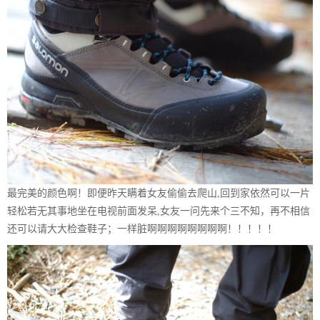
最完美的颜色啊！即便昨天瞒着女友偷偷去爬山,回到家依然可以一片
轻松若无其事地坐在电视前面发呆,女友一问先来个三不知，再不相信
还可以请大大检查鞋子；一样脏啊啊啊啊啊啊啊啊！！！！！