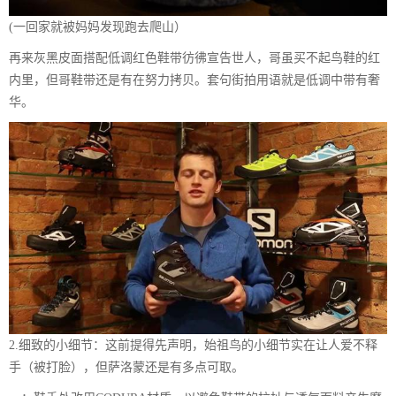
(一回家就被妈妈发现跑去爬山）
再来灰黑皮面搭配低调红色鞋带彷彿宣告世人，哥虽买不起鸟鞋的红
内里，但哥鞋带还是有在努力拷贝。套句街拍用语就是低调中带有奢
华。
2.细致的小细节：这前提得先声明，始祖鸟的小细节实在让人爱不释
手（被打脸），但萨洛蒙还是有多点可取。