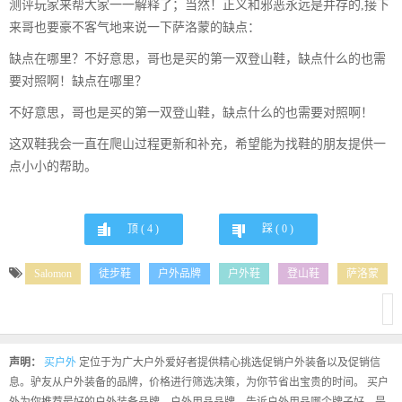
测评玩家来帮大家一一解释了；当然！正义和邪恶永远是并存的,接下
来哥也要豪不客气地来说一下萨洛蒙的缺点：
缺点在哪里？不好意思，哥也是买的第一双登山鞋，缺点什么的也需
要对照啊！缺点在哪里？
不好意思，哥也是买的第一双登山鞋，缺点什么的也需要对照啊！
这双鞋我会一直在爬山过程更新和补充，希望能为找鞋的朋友提供一
点小小的帮助。
顶 (
4
)
踩 (
0
)
Salomon
徒步鞋
户外品牌
户外鞋
登山鞋
萨洛蒙
声明：
买户外
定位于为广大户外爱好者提供精心挑选促销户外装备以及促销信
息。驴友从户外装备的品牌，价格进行筛选决策，为你节省出宝贵的时间。 买户