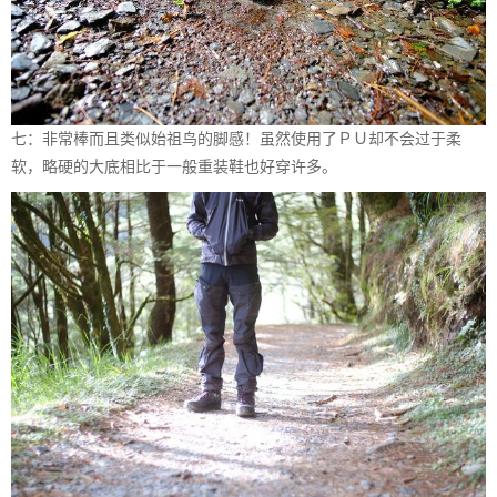
七：非常棒而且类似始祖鸟的脚感！虽然使用了ＰＵ却不会过于柔
软，略硬的大底相比于一般重装鞋也好穿许多。