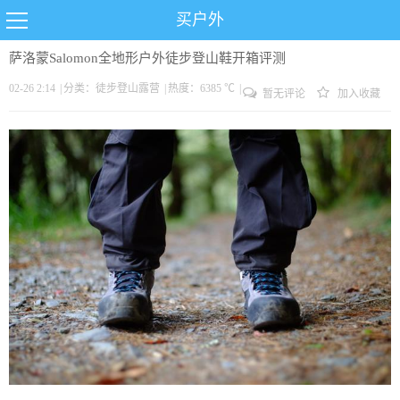
买户外
萨洛蒙Salomon全地形户外徒步登山鞋开箱评测
02-26 2:14
|
分类：
徒步
登山
露营
|
热度：6385 ℃
|
暂无评论
加入收藏