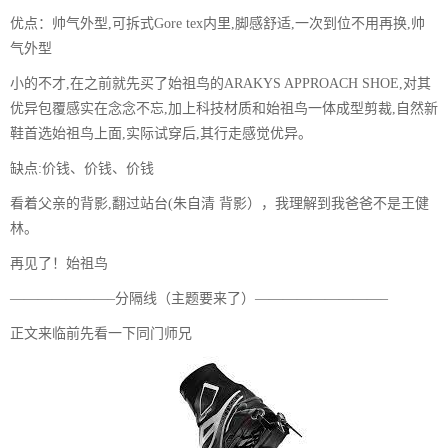
优点：帅气外型,可拆式Gore tex内里,脚感舒适,一次到位不用再换,帅
气外型
小的不才,在之前就先买了始祖鸟的ARAKYS APPROACH SHOE,对其
优异包覆感实在念念不忘,加上科技材质和始祖鸟一体成型剪裁,自然新
鞋首选始祖鸟上面,实际试穿后,其行走感觉优异。
缺点:价钱、价钱、价钱
看着父亲的背影,翻过站台(朱自清 背影），我理解到我爸爸不是王健
林。
再见了！始祖鸟
———————–分隔线（主题要来了）—————————–
正文来临前先看一下同门师兄