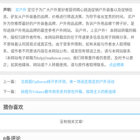
声明：
买户外
定位于为广大户外爱好者提供精心挑选促销户外装备以及促销信
息。驴友从户外装备的品牌，价格进行筛选决策，为你节省出宝贵的时间。 买户
外为你推荐最好的户外装备品牌、户外用品品牌，告诉户外用品哪个牌子好，是
你选择户外用品品牌的最佳参考户外网站。 玩户外，上买户外！ 本网站转载的稿
件，版权归原作者所有。本网站转载目的在于传递更多信息及用于网络分享，并
不意味着认同其观点或真实性。由于受条件限制，如有未能与作者本人取得联
系，或作者不同意该内容在本网站公布，或发现有错误之处，请与本网站联系
（本网站电子邮箱为help@maihuwai.com)，我们将尊重作者的意愿，及时予以更
正；如其他媒体、网站或个人转载使用，请与原作者取得联系。
点此晒单
上一篇：
北极狐Fjallraven排汗衣评测，来一场说走就走的户外活动
下一篇：
始祖鸟Veilance都市商务系列背包开箱，极简主义的新选择
猜你喜欢
没有相关文章!
0条评论