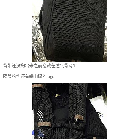
背带还没掏出来之前隐藏在透气背网里
隐隐约约还有攀山鼠的logo