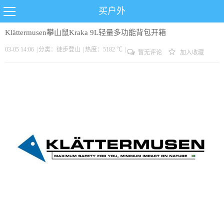
买户外
Klättermusen攀山鼠Kraka 9L轻量多功能背包开箱
03-05 14:06
|
分类：
徒步
登山
|
热度：5182 ℃
|
暂无评论
加入收藏