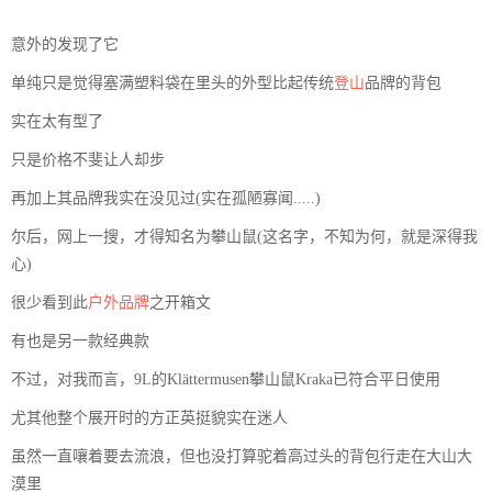
意外的发现了它
单纯只是觉得塞满塑料袋在里头的外型比起传统
登山
品牌的背包
实在太有型了
只是价格不斐让人却步
再加上其品牌我实在没见过(实在孤陋寡闻.....)
尔后，网上一搜，才得知名为攀山鼠(这名字，不知为何，就是深得我
心)
很少看到此
户外品牌
之开箱文
有也是另一款经典款
不过，对我而言，9L的Klättermusen攀山鼠Kraka已符合平日使用
尤其他整个展开时的方正英挺貌实在迷人
虽然一直嚷着要去流浪，但也没打算驼着高过头的背包行走在大山大
漠里