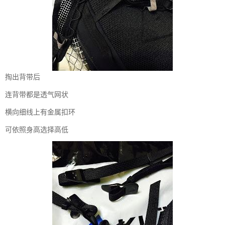
掏出背带后
连背带都是透气网状
横向细线上有金属扣环
可依照身高选择高低