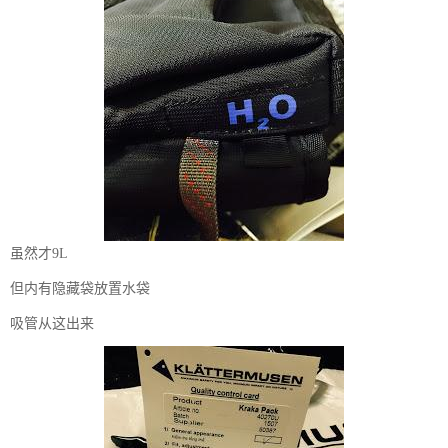
虽然才9L
但内有隐藏袋放置水袋
吸管从这出来