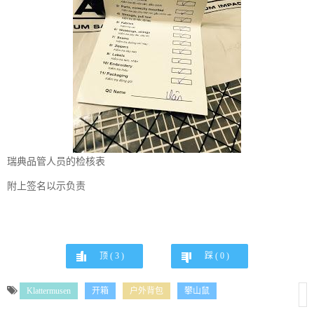
瑞典品管人员的检核表
附上签名以示负责
顶 (
3
)
踩 (
0
)
Klattermusen
开箱
户外背包
攀山鼠