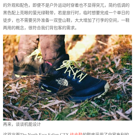
的外观和配色，即便不是户外运动时穿着也不显得突兀，简约低调的
黑色配上亮眼的萤光绿鞋带，若是旅行时，临时想要完成一个单日的
徒步，也不需要另外准备一双登山鞋，大大增加了行李的空间，一鞋
两用的概念，很符合我们背包客的需求。
再来，谈谈机能设计
这双北面The North Face Safien GTX
徒步鞋
的鞋底采用了自家专利的