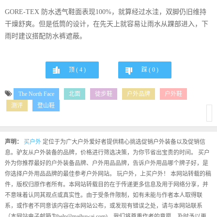
GORE-TEX 防水透气鞋面表现100%，就算经过水洼，双脚仍旧维持
干燥舒爽。但是低筒的设计，在先天上就容易让雨水从踝部进入，下
雨时建议搭配防水裤遮蔽。
顶 (
4
)
踩 (
0
)
The North Face
北面
徒步鞋
户外品牌
户外鞋
测评
登山鞋
声明：
买户外
定位于为广大户外爱好者提供精心挑选促销户外装备以及促销信
息。驴友从户外装备的品牌，价格进行筛选决策，为你节省出宝贵的时间。 买户
外为你推荐最好的户外装备品牌、户外用品品牌，告诉户外用品哪个牌子好，是
你选择户外用品品牌的最佳参考户外网站。 玩户外，上买户外！ 本网站转载的稿
件，版权归原作者所有。本网站转载目的在于传递更多信息及用于网络分享，并
不意味着认同其观点或真实性。由于受条件限制，如有未能与作者本人取得联
系，或作者不同意该内容在本网站公布，或发现有错误之处，请与本网站联系
（本网站电子邮箱为help@maihuwai.com)，我们将尊重作者的意愿，及时予以更