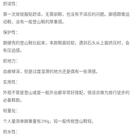
舒适性：
第一次穿就服贴舒适，无需驯鞋，也没有不适应的问题。脚感颇像运
动鞋，没有一般登山鞋的厚重感。
保护性：
跟硬壳的登山鞋比起来，本款鞋面较软，遇到石头从上面挤压时，会
有压迫感。
抓地力：
齿痕够深，但是过度湿滑的地方还是偶有一些滑感。
实用性：
外观不管是登山或是一般外出都非常好搭配，很适合做为旅行徒步的
必备鞋款。
轻量化：
个人量测单脚重量有290g，较一般传统登山鞋轻。
防水性：