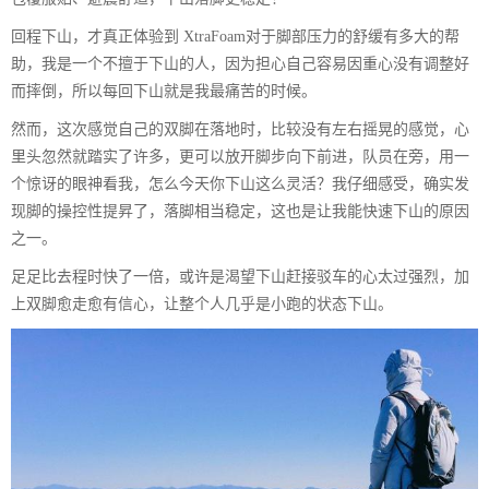
回程下山，才真正体验到 XtraFoam对于脚部压力的舒缓有多大的帮
助，我是一个不擅于下山的人，因为担心自己容易因重心没有调整好
而摔倒，所以每回下山就是我最痛苦的时候。
然而，这次感觉自己的双脚在落地时，比较没有左右摇晃的感觉，心
里头忽然就踏实了许多，更可以放开脚步向下前进，队员在旁，用一
个惊讶的眼神看我，怎么今天你下山这么灵活？我仔细感受，确实发
现脚的操控性提昇了，落脚相当稳定，这也是让我能快速下山的原因
之一。
足足比去程时快了一倍，或许是渴望下山赶接驳车的心太过强烈，加
上双脚愈走愈有信心，让整个人几乎是小跑的状态下山。