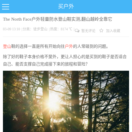
买户外
The North Face户外轻量防水登山鞋实测,翻山越岭全靠它
03-09 13:10
|
分类：
徒步
登山
|
热度：8174 ℃
|
暂无评论
加入收藏
登山
鞋的选择一直是所有开始向往
户外
的人常碰到的问题。
除了好的鞋子本身价格不斐外，更让人担心的是买到的鞋子是否适合
自己、能否支撑自己完成接下来的旅程和冒险？