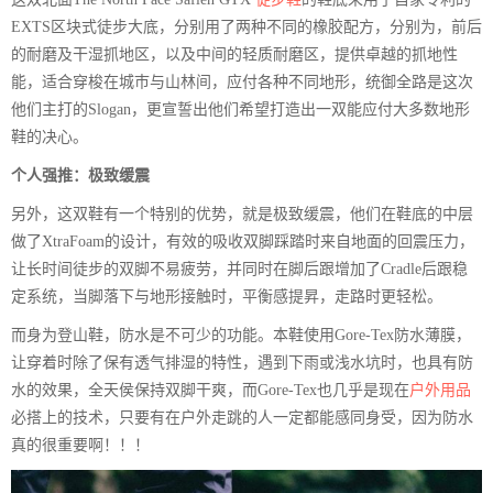
EXTS区块式徒步大底，分别用了两种不同的橡胶配方，分别为，前后
的耐磨及干湿抓地区，以及中间的轻质耐磨区，提供卓越的抓地性
能，适合穿梭在城巿与山林间，应付各种不同地形，统御全路是这次
他们主打的Slogan，更宣誓出他们希望打造出一双能应付大多数地形
鞋的决心。
个人强推：极致缓震
另外，这双鞋有一个特别的优势，就是极致缓震，他们在鞋底的中层
做了XtraFoam的设计，有效的吸收双脚踩踏时来自地面的回震压力，
让长时间徒步的双脚不易疲劳，并同时在脚后跟增加了Cradle后跟稳
定系统，当脚落下与地形接触时，平衡感提昇，走路时更轻松。
而身为登山鞋，防水是不可少的功能。本鞋使用Gore-Tex防水薄膜，
让穿着时除了保有透气排湿的特性，遇到下雨或浅水坑时，也具有防
水的效果，全天侯保持双脚干爽，而Gore-Tex也几乎是现在
户外用品
必搭上的技术，只要有在户外走跳的人一定都能感同身受，因为防水
真的很重要啊！！！