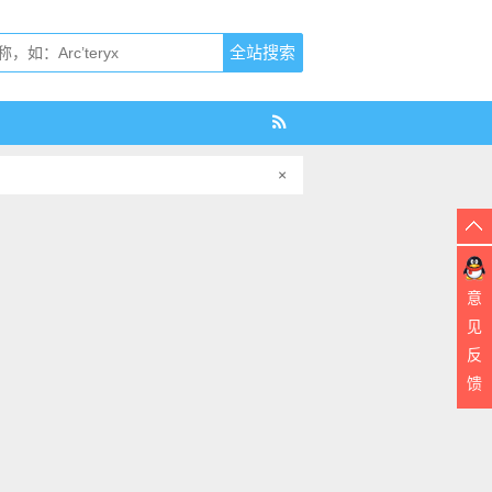
×
意
见
反
馈