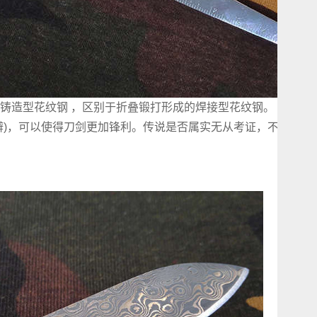
铸造型花纹钢 ，区别于折叠锻打形成的焊接型花纹钢。 据说是
辨)，可以使得刀剑更加锋利。传说是否属实无从考证，不过大马