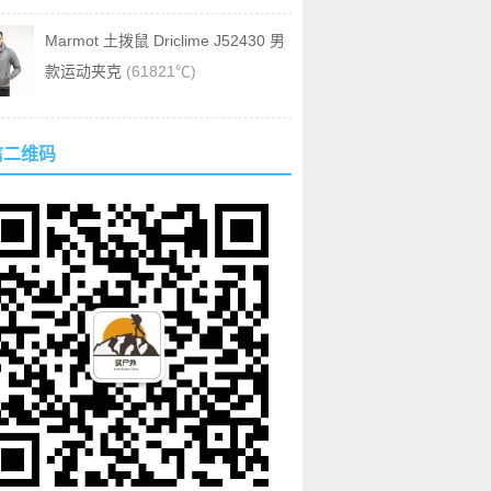
Marmot 土拨鼠 Driclime J52430 男
款运动夹克
(61821℃)
信二维码