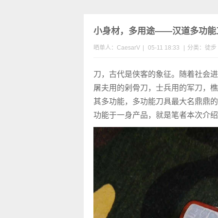
小身材，多用途——汉道多功能
晒单人：CaesarV
|
05-11 18:33
|
分类：
徒步
刀，古代是侠客的象征。随着社会进
屠夫用的剁骨刀，士兵用的军刀，樵
其多功能，多功能刀具最大名鼎鼎的
功能于一身产品，就是笔者本次介绍