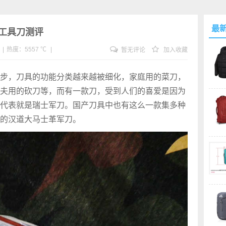
最
工具刀测评
|
热度：5557 ℃
|
暂无评论
加入收藏
步，刀具的功能分类越来越被细化，家庭用的菜刀，
夫用的砍刀等，而有一款刀，受到人们的喜爱是因为
代表就是瑞士军刀。国产刀具中也有这么一款集多种
的汉道大马士革军刀。