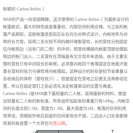
新颖的 Carbon Reflex 2
MSR的产品一向坚固精緻，这次使用的 Carbon Reflex 2 为最新设计的
帐篷款式，最大的特色就是重量轻、内部空间利用合理。与之前的帐
篷产品相较；这款帐篷造型前后左右均为对称式设计，内帐地布为对
称的长方型。採用二支长短不同的碳纤维製营柱，长的营柱分别固定
在内帐短边（没有门的二侧）的中间，短营柱横越内帐屋顶部份撑起
侧边的帐门出入，二支营柱在顶端虽有交叉但并未连结。由于主要支
撑的营柱只有中间较长的单根，必须靠内帐四个角落固定在地面才能
靠长营柱的张力与弹性将内帐撑起。这种设计的好处是较节省重量以
及收纳后的体积（营柱较少），但是固定在营地之后便无法再移动位
置，所以在固定营钉之前必须先决定帐篷架设的位置与角度。
Carbon Reflex 2是MSR旗下最轻量的二人帐，採用最新的材料，塑造
出轻量化二人帐的新标准，所有组件加起来的重量只有1490g，内帐空
间的长度达到2.1M，宽度为1.3M，最大高度为1M，角落的空间利用
效率佳。而撑起外帐后前庭的空间表现也不错，二边出入口处皆能够
轻易的各放置一个大背包与
登山鞋
。