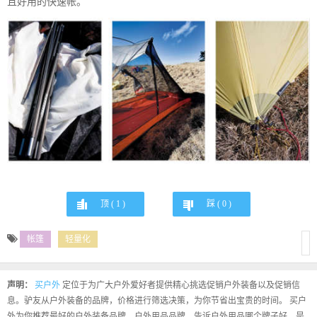
且好用的快速帐。
顶 (
1
)
踩 (
0
)
帐篷
轻量化
声明：
买户外
定位于为广大户外爱好者提供精心挑选促销户外装备以及促销信
息。驴友从户外装备的品牌，价格进行筛选决策，为你节省出宝贵的时间。 买户
外为你推荐最好的户外装备品牌、户外用品品牌，告诉户外用品哪个牌子好，是