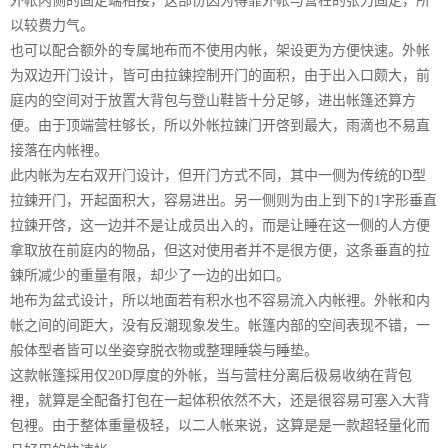
外帐内侧的固定端相接，这部份因为得靠外帐与营柱的张力固定，所
以较费力气。
也可以配合额外的专属地布而不使用内帐，架设更为方便快速。外帐
为双边开门设计，皆可由拉鍊控制开门的面积，由于出入口颇大，前
庭内的空间对于放置大背包与登山鞋皆十分足够，进出帐篷还算方
便。由于顶端营柱够长，所以外帐拉鍊门开啓到最大，雨滴也不易直
接落在内帐裡。
此内帐为左右双开门设计，但开门方式不同，其中一侧为传统的D型
拉鍊开门，开起面积大，容易进出。另一侧则为由上到下的1字形垂直
拉鍊开啓，这一边并不是让成员出入的，而是让睡在这一侧的人方便
拿取放在前庭内的物品，但这对使用者并不是很方便，这条垂直的拉
鍊所减少的重量有限，却少了一边的出如口。
地布为盆式设计，所以地面若有积水也不容易流入内帐裡。外帐和内
帐之间的间距大，没有反潮现象发生。帐篷内部的空间表现不错，一
般体型者皆可以坐姿穿脱衣物或整理睡袋与睡垫。
这款帐篷採用仅20D厚度的外帐，当与营柱分离后极易收纳在背包
裡，就算是全配备打包在一起体积依然不大，还是很容易可塞入大背
包裡。由于整体重量极轻，以二人帐来说，这算是是一款超轻量化而