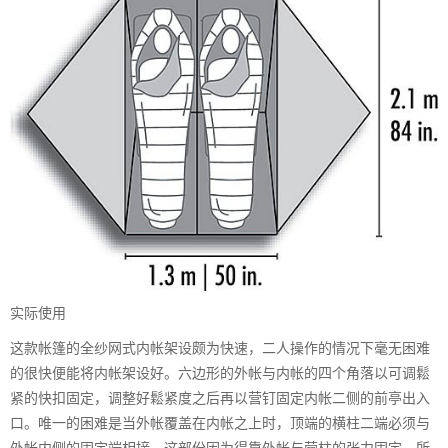
实际使用
这款帐篷的全纱网式内帐架设颇为快速，二人操作的情况下毫无困难
的很快便能将内帐架设好。六边形的外帐与内帐的四个角落以可调鬆
紧的快扣固定，调整好鬆紧度之后再以营钉固定内帐二侧的前亭出入
口。唯一的困难是当外帐覆盖在内帐之上时，顶端的横柱二端必须与