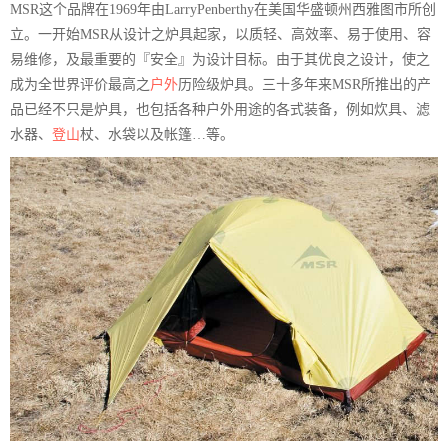
MSR这个品牌在1969年由LarryPenberthy在美国华盛顿州西雅图市所创
立。一开始MSR从设计之炉具起家，以质轻、高效率、易于使用、容
易维修，及最重要的『安全』为设计目标。由于其优良之设计，使之
成为全世界评价最高之
户外
历险级炉具。三十多年来MSR所推出的产
品已经不只是炉具，也包括各种户外用途的各式装备，例如炊具、滤
水器、
登山
杖、水袋以及帐篷…等。