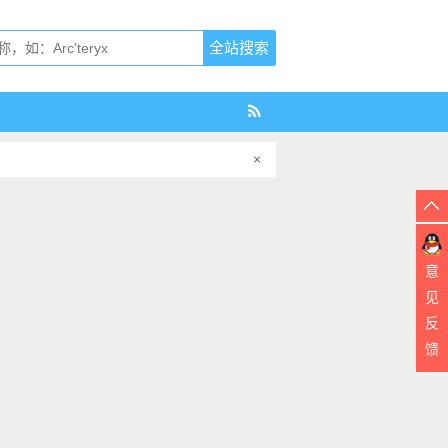
×
意
见
反
馈