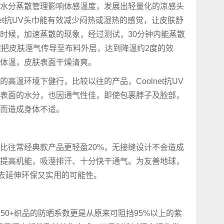
水分蒸散管理影响体感温度，发展出轻量化的凉感头
net抗UV头巾能有效减少闷热或湿热的感觉，让皮肤舒
时候，加速蒸散的现象，经过测试，30分钟内能蒸散
迅速把皮肤溼气传导至布料外层，达到降温约2度的效
体温，皮肤表面干燥清爽。
高温环境下健行，比较以往的产品，Coolnet抗UV
表面的水分，也因通气性佳，即使包裹脖子及脸部，
而造成身体不适。
也比往常经典款产品更轻盈20%，无接缝设计不会造成
提高机能，吸溼排汗、十分快干通气。为友善地球，
度去延伸环保又实用的可能性。
50+织品的防晒系数更是从原来可阻挡95%以上的紫