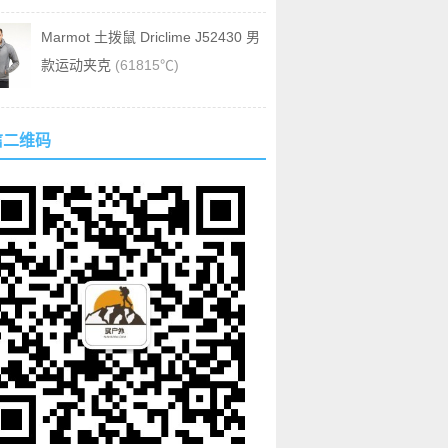
Marmot 土拨鼠 Driclime J52430 男
款运动夹克
(61815℃)
信二维码