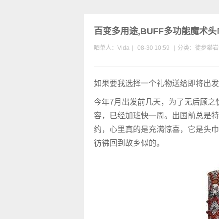
百变多用途,BUFF多功能魔术
晒单人：Vida
|
08-30 10:59
|
分类：
徒步
攀岩
如果要我选择一个礼物送给即将出发
今年7月出发前几天，为了无后顾之
容，已经加班快一周。出国前总是特
约，心里真的是充满惊喜，它是头巾
彷彿回到故乡似的。