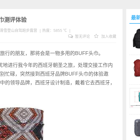
最
头巾测评体验
滑雪
登山
自驾
跑步
露营
|
热度：5855 ℃
|
暂无评论
加入收藏
旅行的朋友，那将会是一物多用的BUFF头巾。
忧地进行我今年的西班牙朝圣之旅，处理交接工作内
别忙碌，突然接到西班牙品牌BUFF头巾的体验邀
中的领导品牌，西班牙设计制造，戴着它去西班牙，