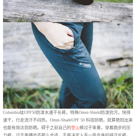
Columbia钛UPF50防泼水速干长裤，特殊Omni-Shield防泼抗污，快排
速干，行走流汗不闷热，Omni-ShadeUPF 50 科技防晒，就算艳阳出来
也能有效达到防晒。碍于之前自己的
登山
裤过于笨重，穿着跑步的压
力裤，过于束缚也不那么合适，于是决定入手一件合身的排汗长裤。