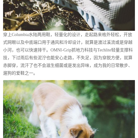
穿上Columbia水陆两用鞋，轻量化的设计，走起路来格外轻松，开放
式网眼以及中底端口用于通风和冷却设计，就算是渡过溪流或是穿越
小河，也可以快速排干。OMNI-Grip抓地力科技与Techlite轻量支撑科
技，下过雨后有些泥泞也能安心走路，不失足，因为穿脱方便，就算
赤脚穿，流汗了也不会滋生细菌或是发出异味，成为我的日常散步、
遛狗的爱鞋之一。