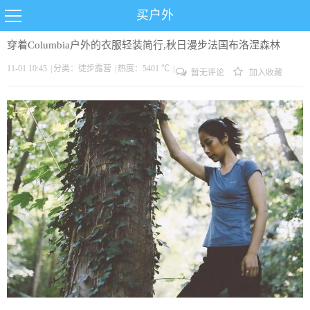
买户外
穿着Columbia户外的衣服轻装简行,秋日漫步法国布洛涅森林
11-01 10:45
|
分类：
徒步
露营
|
热度：5401 ℃
|
暂无评论
加入收藏