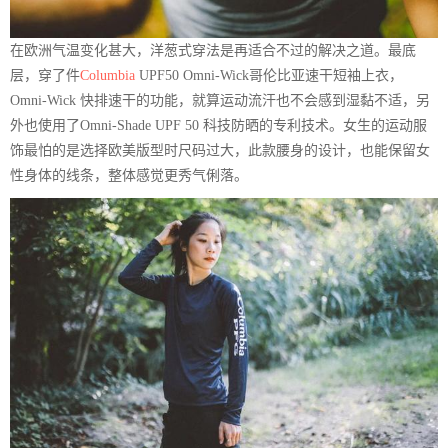
在欧洲气温变化甚大，洋葱式穿法是再适合不过的解决之道。最底
层，穿了件
Columbia
UPF50 Omni-Wick哥伦比亚速干短袖上衣，
Omni-Wick 快排速干的功能，就算运动流汗也不会感到湿黏不适，另
外也使用了Omni-Shade UPF 50 科技防晒的专利技术。女生的运动服
饰最怕的是选择欧美版型时尺码过大，此款腰身的设计，也能保留女
性身体的线条，整体感觉更秀气俐落。