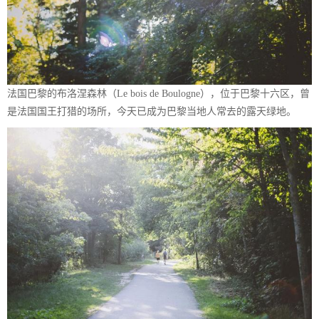
法国巴黎的布洛涅森林（Le bois de Boulogne），位于巴黎十六区，曾
是法国国王打猎的场所，今天已成为巴黎当地人常去的露天绿地。