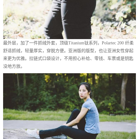
最外层，加了一件抓绒外套，顶级Titanium钛系列，Polartec 200 纤柔
舒适抓绒，轻量厚实，穿脱方便。亚洲版的版型，也让亚洲女性穿起
来更为优雅。拉链式口袋设计，不用担心补给、零钱、车票或是钥匙
没地方放。