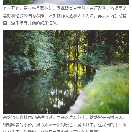
最一开始，是一座皇家林苑，到拿破崙三世时才进行改造，依据皇帝
喜好和伦敦公园为参照，增加林荫大道和人工湖泊，再后来增加动物
园，游乐场等其他的娱乐设施。
塞纳河从森林西边静静流过，而在这片森林中，处处皆是古树参天，
蜿蜒幽静的小径，如诗如画一般的景色，漫步其中，在秋日的午后来