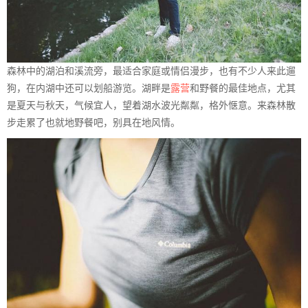
森林中的湖泊和溪流旁，最适合家庭或情侣漫步，也有不少人来此遛
狗，在内湖中还可以划船游览。湖畔是
露营
和野餐的最佳地点，尤其
是夏天与秋天，气候宜人，望着湖水波光粼粼，格外惬意。来森林散
步走累了也就地野餐吧，别具在地风情。