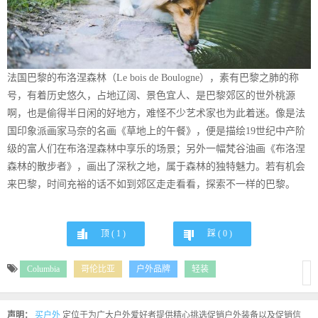
法国巴黎的布洛涅森林（Le bois de Boulogne），素有巴黎之肺的称
号，有着历史悠久，占地辽阔、景色宜人、是巴黎郊区的世外桃源
啊，也是偷得半日闲的好地方，难怪不少艺术家也为此着迷。像是法
国印象派画家马奈的名画《草地上的午餐》，便是描绘19世纪中产阶
级的富人们在布洛涅森林中享乐的场景；另外一幅梵谷油画《布洛涅
森林的散步者》，画出了深秋之地，属于森林的独特魅力。若有机会
来巴黎，时间充裕的话不如到郊区走走看看，探索不一样的巴黎。
顶 (
1
)
踩 (
0
)
Columbia
哥伦比亚
户外品牌
轻装
声明：
买户外
定位于为广大户外爱好者提供精心挑选促销户外装备以及促销信