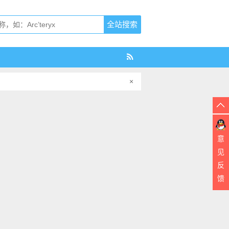
×
意
见
反
馈