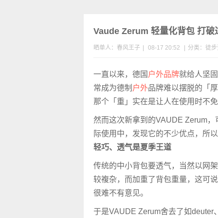
Vaude Zerum 轻量化背包 
晒单人：春风王子
|
08-17 20:52
|
分类：
徒步
一直以来，德国
户外品牌
就给人坚固
常成为德制
户外
品牌难以摆脱的「厚
那个「重」实在是让人在使用时不免
然而这次新拿到的VAUDE Zeru
际使用中，发现它的不少优点，所以
轻巧、透气是夏季王道
传统的中小背包要透气，当然以网架
较複杂，而加重了背包重量，这可说
很难不有意见。
于是VAUDE Zerum舍去了如deu