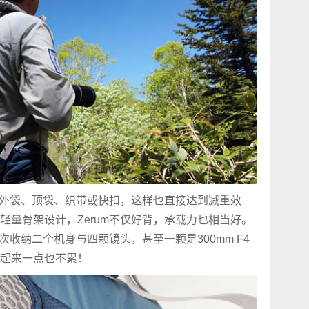
拉链外袋、顶袋、织带或快扣，这样也直接达到减重效
轻量骨架设计，Zerum不仅好背，承载力也相当好。
次收纳二个机身与四颗镜头，甚至一颗是300mm F4
起来一点也不累！