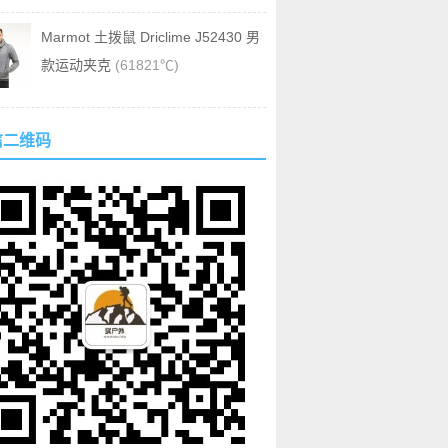
Marmot 土拨鼠 Driclime J52430 男
款运动夹克
(61821℃)
信二维码