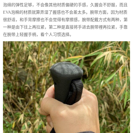
泡绵的弹性足够，不会像其他材质偏硬的手感，久握会不舒服，而且
EVA泡棉的材质就算弄湿了握感也不会差太多。腕带方面，因为材质
很舒适，和手背摩擦也不会觉得有摩擦感，腕带配戴方式有两种，第
一种是由下往上再拉紧，第二种是直接将手进去腕带裡再拉紧，手靠
在腕带上轻握手柄，看个人习惯选择。