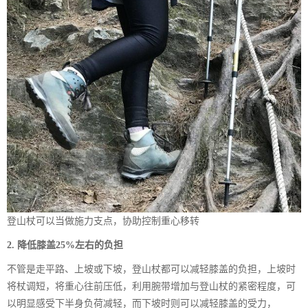
登山杖可以当做施力支点，协助控制重心移转
2. 降低膝盖25%左右的负担
不管是走平路、上坡或下坡，登山杖都可以减轻膝盖的负担，上坡时
将杖调短，将重心往前压低，利用腕带增加与登山杖的紧密程度，可
以明显感受下半身负荷减轻，而下坡时则可以减轻膝盖的受力，