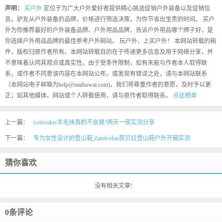
声明：
买户外
定位于为广大户外爱好者提供精心挑选促销户外装备以及促销信
息。驴友从户外装备的品牌，价格进行筛选决策，为你节省出宝贵的时间。 买户
外为你推荐最好的户外装备品牌、户外用品品牌，告诉户外用品哪个牌子好，是
你选择户外用品品牌的最佳参考户外网站。 玩户外，上买户外！ 本网站转载的稿
件，版权归原作者所有。本网站转载目的在于传递更多信息及用于网络分享，并
不意味着认同其观点或真实性。由于受条件限制，如有未能与作者本人取得联
系，或作者不同意该内容在本网站公布，或发现有错误之处，请与本网站联系
（本网站电子邮箱为help@maihuwai.com)，我们将尊重作者的意愿，及时予以更
正；如其他媒体、网站或个人转载使用，请与原作者取得联系。
点此晒单
上一篇：
icebreaker羊毛袜真的不会臭?两天一夜实测分享
下一篇：
专为女性设计的登山鞋,Zamberlan赞贝拉登山鞋户外开箱实测
猜你喜欢
没有相关文章!
0条评论