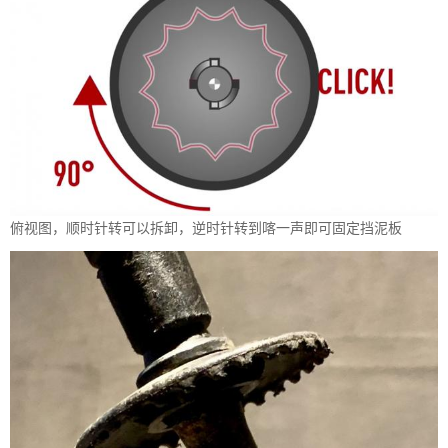
俯视图，顺时针转可以拆卸，逆时针转到喀一声即可固定挡泥板