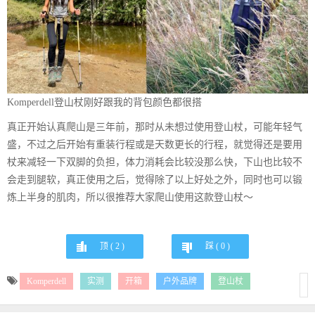
Komperdell登山杖刚好跟我的背包颜色都很搭
真正开始认真爬山是三年前，那时从未想过使用登山杖，可能年轻气
盛，不过之后开始有重装行程或是天数更长的行程，就觉得还是要用
杖来减轻一下双脚的负担，体力消耗会比较没那么快，下山也比较不
会走到腿软，真正使用之后，觉得除了以上好处之外，同时也可以锻
炼上半身的肌肉，所以很推荐大家爬山使用这款登山杖～
顶 (
2
)
踩 (
0
)
Komperdell
实测
开箱
户外品牌
登山杖