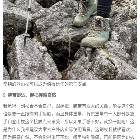
坚韧的登山杖可以成为值得信任的第三支点
5. 腕带舒适、握把握感自然
我觉得一副杖合不合自己，跟握把、腕带有很大的关係，毕竟这个部
位是要一直跟你的手接触，而且身体重量、背包重量有一大部分是靠
手和登山杖这个接触点来承受，所以如果手感不好，就换一副吧！这
是为什么我都建议大家去户外店实际使用看看，这副杖我就很喜欢，
因为握感自然，不会觉得施压不均，哪里特别酸痛，可能是因为EVA