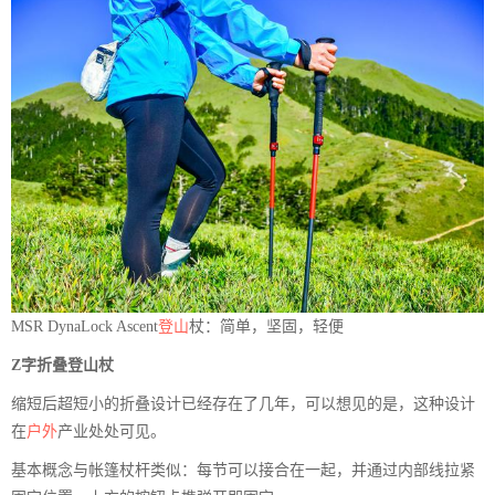
MSR DynaLock Ascent
登山
杖：简单，坚固，轻便
Z字折叠登山杖
缩短后超短小的折叠设计已经存在了几年，可以想见的是，这种设计
在
户外
产业处处可见。
基本概念与帐篷杖杆类似：每节可以接合在一起，并通过内部线拉紧