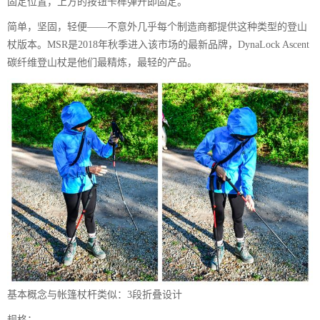
固定位置，上方的按钮卡榫弹开即固定。
简单，坚固，轻便——不意外几乎每个制造商都提供这种类型的登山
杖版本。MSR是2018年秋季进入该市场的最新品牌，DynaLock Ascent
碳纤维登山杖是他们最精炼，最轻的产品。
基本概念与帐篷杖杆类似：3段折叠设计
规格：