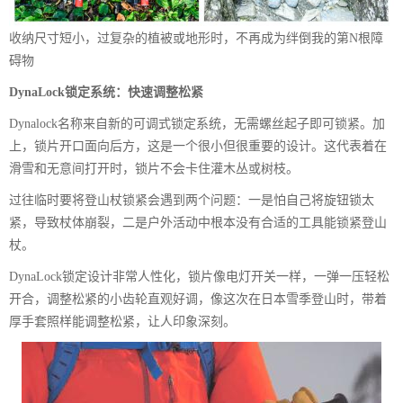
收纳尺寸短小，过复杂的植被或地形时，不再成为绊倒我的第N根障
碍物
DynaLock锁定系统：快速调整松紧
Dynalock名称来自新的可调式锁定系统，无需螺丝起子即可锁紧。加
上，锁片开口面向后方，这是一个很小但很重要的设计。这代表着在
滑雪和无意间打开时，锁片不会卡住灌木丛或树枝。
过往临时要将登山杖锁紧会遇到两个问题：一是怕自己将旋钮锁太
紧，导致杖体崩裂，二是户外活动中根本没有合适的工具能锁紧登山
杖。
DynaLock锁定设计非常人性化，锁片像电灯开关一样，一弹一压轻松
开合，调整松紧的小齿轮直观好调，像这次在日本雪季登山时，带着
厚手套照样能调整松紧，让人印象深刻。