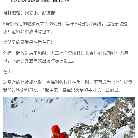
可打包性：尺寸小，好携带
S号折叠后的收纳尺寸为36公分，等于A4纸的对角线，超级无敌短
小！能够轻松放进背包里。
最明显的感受是在后车厢：
外挂一起放进后车厢时，无需担心登山杖过长会压到或刺到别人包
包，不必另外放导致出发时忘记带上。
在山上：
过复杂的植被或地形，需临时收杖挂在手上时，不再成为会随时绊倒
我的第N根障碍物，举起手来，甚至只比我的手肘长一些而已。