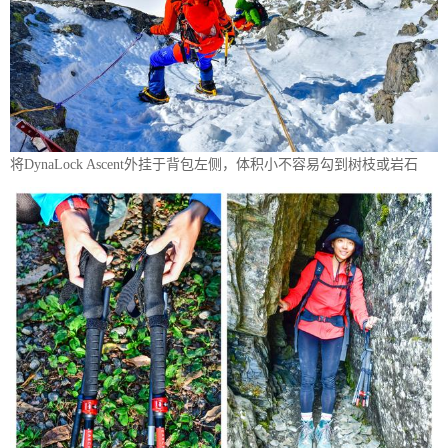
将DynaLock Ascent外挂于背包左侧，体积小不容易勾到树枝或岩石