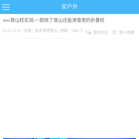
买户外
msr登山杖实测,一款除了登山还能滑雪用的折叠杖
02-21 12:45
|
分类：
徒步
滑雪
登山
|
热度：5468 ℃
|
暂无评论
加入收藏