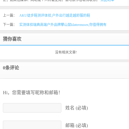
正；如其他媒体、网站或个人转载使用，请与原作者取得联系。
点此晒单
上一篇：
AKU徒步鞋测评体验,户外出行越走越舒服的鞋
下一篇：
实测体验瑞典高端户外品牌攀山鼠klattermusen,你值得拥有
猜你喜欢
没有相关文章!
0条评论
Hi，您需要填写昵称和邮箱！
姓名 (必填)
邮箱 (必填)