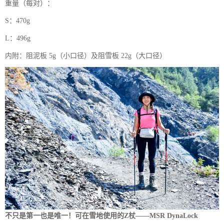
重量（每对）：
S：470g
L：496g
内附：阻泥板 5g（小口径）及阻雪板 22g（大口径）
不只是第一也是唯一！可在雪地使用的Z杖——MSR DynaLock