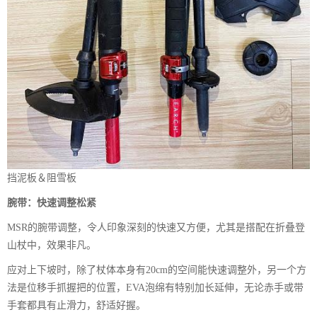
挡泥板＆阻雪板
腕带：快速调整松紧
MSR的腕带调整，令人印象深刻的快速又方便，尤其是搭配在折叠登
山杖中，效果非凡。
应对上下坡时，除了杖体本身有20cm的空间能快速调整外，另一个方
法是位移手抓握把的位置，EVA泡绵有特别加长延伸，无论赤手或带
手套都具有止滑力，舒适好握。