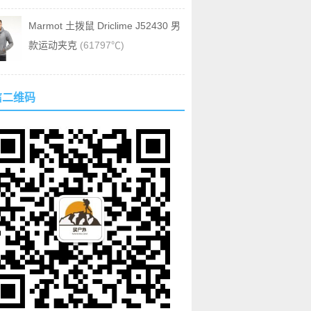
Marmot 土拨鼠 Driclime J52430 男
款运动夹克
(61797℃)
信二维码