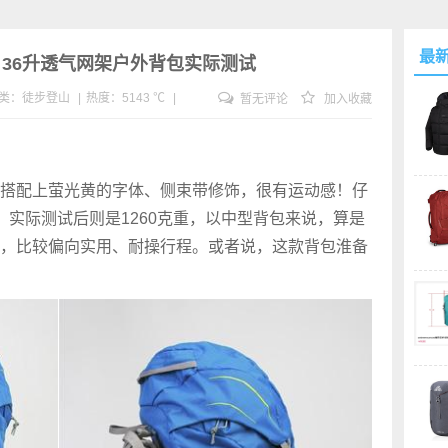
最
 AC 36升透气网架户外背包实际测试
类：
徒步
登山
|
热度：5143 ℃
|
暂无评论
加入收藏
搭配上萤光黄的字体、侧束带修饰，很有运动感！仔
，实际测试后则是1260克重，以中型背包来说，算是
，比较偏向实用、耐操行程。或者说，这款背包淮备