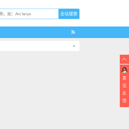
×
意
见
反
馈