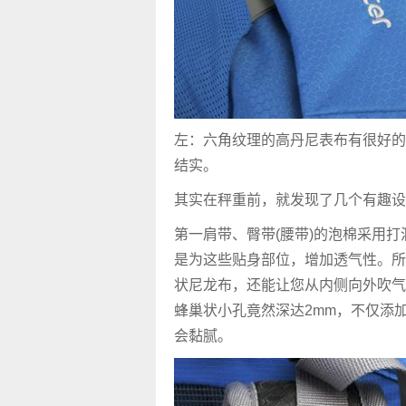
左：六角纹理的高丹尼表布有很好的
结实。
其实在秤重前，就发现了几个有趣设
第一肩带、臀带(腰带)的泡棉采用
是为这些贴身部位，增加透气性。所
状尼龙布，还能让您从内侧向外吹气
蜂巢状小孔竟然深达2mm，不仅添
会黏腻。