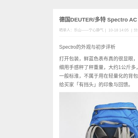
德国DEUTER/多特 Spectro
晒单人：乐山――宁心静气
|
10-18 14:05
|
分
Spectro的外观与初步评析
打开包装，鲜蓝色表布真的很显眼，
细用手感秤了秤重量，大约1公斤多
一般标淮，不属于用在轻量化的背包
给买家「有挡头」的印象与回馈。