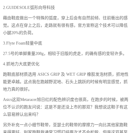
2.GUIDESOLE弧形向导科技
藉由鞋底做出一个特殊的弧度，穿上后会有自然前倾、往前衝出的感
觉。这点在穿上之后，走路就有很有感，官方宣称这个技术可以降低
小腿20%的负荷。
3.Flyte Foam轻量中底
27.5号的单脚重量208g，相较于旧版的虎走，的确有感的变轻许多。
4.抓地力大底更优化
跑鞋底部材质选用 ASICS GRIP 及 WET GRIP 橡胶发泡材质，抓地性
能更卓越。这点我在跑越野泥地、石头上跳跃的时候有明显感觉，抓
地力真的很好。
Asics这双Metaracer旭日红的配色辨识度也很高，在跑步的时候，被两
位不认识的跑友问说：这是不是还没上市的那双？我想说这鞋子有这
么容易辨认出来吗？
另外补充一点小细节鞋带，亚瑟士的鞋带的摩擦力一向比其他家跑鞋
来得更好，别家跑鞋我通常习惯打结两次才不会松脱，但是这双甚至