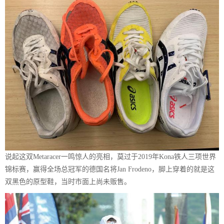
说起这双Metaracer一鸣惊人的亮相，莫过于2019年Kona铁人三项世界
锦标赛，赢得全场总冠军的德国名将Jan Frodeno，脚上穿着的就是这
双黑色的原型鞋，当时市面上尚未贩售。