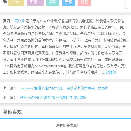
ASICS
亚瑟士
实测
开箱
跑鞋
声明：
买户外
定位于为广大户外爱好者提供精心挑选促销户外装备以及促销信
息。驴友从户外装备的品牌，价格进行筛选决策，为你节省出宝贵的时间。 买户
外为你推荐最好的户外装备品牌、户外用品品牌，告诉户外用品哪个牌子好，是
你选择户外用品品牌的最佳参考户外网站。 玩户外，上买户外！ 本网站转载的稿
件，版权归原作者所有。本网站转载目的在于传递更多信息及用于网络分享，并
不意味着认同其观点或真实性。由于受条件限制，如有未能与作者本人取得联
系，或作者不同意该内容在本网站公布，或发现有错误之处，请与本网站联系
（本网站电子邮箱为help@maihuwai.com)，我们将尊重作者的意愿，及时予以更
正；如其他媒体、网站或个人转载使用，请与原作者取得联系。
点此晒单
上一篇：
Icebreaker连帽羊毛外套评测,一穿就爱上的新西兰户外品牌
下一篇：
户外运动不能穿凉鞋?KEEN凉鞋登山初体验
猜你喜欢
没有相关文章!