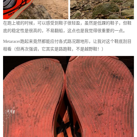
在跑上坡的时候，可以感受到鞋子很轻盈，虽然是低踝的鞋子，但鞋
底的稳定性是很高的，不易翻船，这点也是我觉得很重要的一点。
Metaracer跑起来竟然都能应付各式路况跟地形，让我对这个鞋底刮目
相看（但再次强调，它其实是路跑鞋，不是越野鞋！）