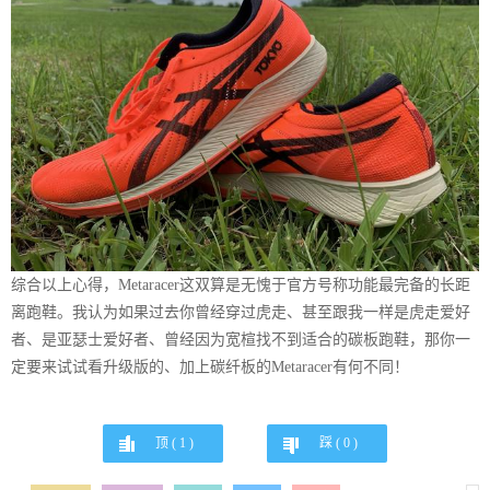
综合以上心得，Metaracer这双算是无愧于官方号称功能最完备的长距
离跑鞋。我认为如果过去你曾经穿过虎走、甚至跟我一样是虎走爱好
者、是亚瑟士爱好者、曾经因为宽楦找不到适合的碳板跑鞋，那你一
定要来试试看升级版的、加上碳纤板的Metaracer有何不同！
顶 (
1
)
踩 (
0
)