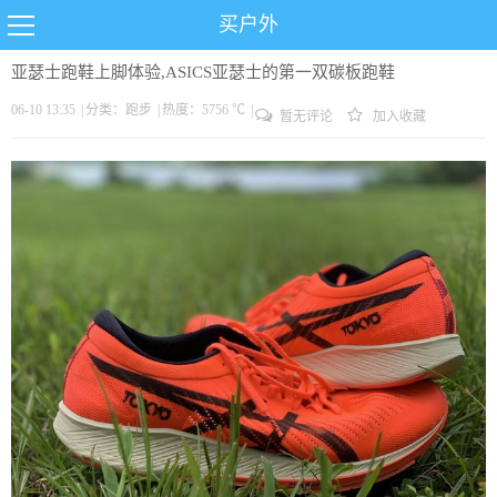
买户外
亚瑟士跑鞋上脚体验,ASICS亚瑟士的第一双碳板跑鞋
06-10 13:35
|
分类：
跑步
|
热度：5756 ℃
|
暂无评论
加入收藏