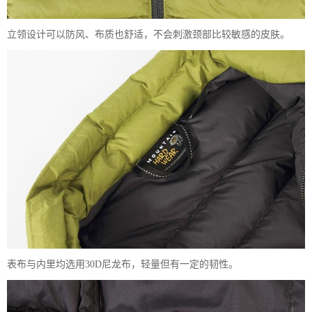
立领设计可以防风、布质也舒适，不会刺激颈部比较敏感的皮肤。
表布与内里均选用30D尼龙布，轻量但有一定的韧性。