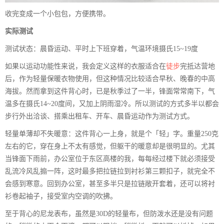
收完变成一个小包包，方便携带。
实际测试
测试状态：晨昏运动、平时上下班穿着，气温环境摄氏15~19度
如果以运动功能性来说，我会定义这样的衣服适合在
徒步
完抵达营地
后，作为轻量保暖衣物使用，但这种情况比较适合早秋、晚春的中高
海拔。然而拿到这件背心时，已是秋季过了一半，锋面常常南下，气
温多在摄氏14~20度间，又加上阴雨湿冷。所以测试的方式多半以都会
步行外出洽谈、搭乘出租车、开车、晨昏运动作为测试方式。
轻量单薄却不失暖意：这件背心一上身，就是个「轻」字。重量250克
左右的它，穿在身上不太有感觉，但躯干的暖意却是很明显的。尤其
当锋面下雨前，办公室位于东区高楼的我，每每经过楼下就必须接受
乱流冷风乱搧一阵，这时最多把拉链拉到衬衫第三颗扣子，就完全不
会感到寒意。回到办公室，甚至多半只是拉链敞开套着，还可以将衬
衫卷起袖子，接受室内空调的吹拂。
至于背心的尼龙表布，虽然是30D的轻量布，但防泼水还是没有问题