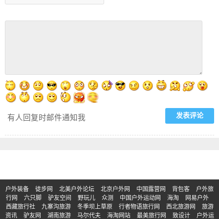
有人回复时邮件通知我
户外装备
徒步网
北美户外论坛
北京户外网
中国露营网
背包客
户外旅
行网
六只脚
驴友空间
野玩儿
众测
中国户外运动网
海淘
网易户外
西藏旅行社
九寨沟旅游
冬季坝上草原
行者物语旅行网
西北旅游网
旅游
资讯
驴友网
湖南旅游
马尔代夫
海淘网站
最美旅行网
致设计
户外运