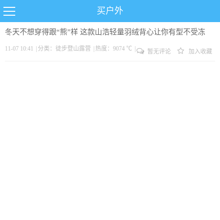
买户外
冬天不想穿得跟“熊”样 这款山浩轻量羽绒背心让你有型不受冻
11-07 10:41
|
分类：
徒步
登山
露营
|
热度：9074 ℃
|
暂无评论
加入收藏