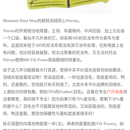
Mountain Hard Wear的超轻羽绒背心Nitrous。
Nitrous的外观相当地简捷，立领、车缝隔间、中间拉链、加上左右各
一个口袋，看似平凡外表的它，却采用30D的尼龙布作为表布与里
布。这是因未低于30D的尼龙布若没有其它涂布处理，在耐用度上会
有问题，也比较容易破裂，但太过厚重的尼龙布，又无法衬托出
Nitrous使用800 Fill Power高级鹅绒的轻量化。
由于这几年功能服装大行其道，使得许多平价成衣连锁也纷纷跟进，
羽绒衣就是最佳证明！但话说回来，一样说是羽毛，到底是鸡的、鸭
的，还是鹅的，恐怕就只有天知道了。尤其许多平价品牌的羽绒衣，
上面标示的很有趣，例如70%的Feather(羽毛)。这看在专业
户外装备
测
试者眼里，真的很不专业！因为如果只有70%是羽毛，那剩下30%塞
的是什么？羽毛也不可能跟其他材质混纺。又如前面说的，到底是
鸡、鸭还是鹅，那恐怕保暖性与蓬松度是差很多的！
标示清楚的内填充物是第一步(注)，再者则是蓬松度(Fill Power)。如