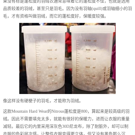
果没有标是蓬松度的羽绒衣通常意味着它的蓬松度不佳，也就是选用
品质较差的羽绒，甚至只是羽毛。因为没有羽轴(quill)或羽轴细小的羽
毛，才有资格叫做羽绒，而它的蓬松度好，保暖度较强。
像这样没有硬梗子的羽毛，才能称为羽绒。
这款Mountain Hard Wear的Nitrous蓬松度是800，算起来是较高级的羽
绒。因此不需要填充太多，就能有很好的保暖力，进而让衣服的重量
减轻。最后它的内里采用深灰色30D尼龙布，除了耐脏外，却可以制
衣服的色彩层次感，让整件衣服变得更立体，但又没有黑色那么沉