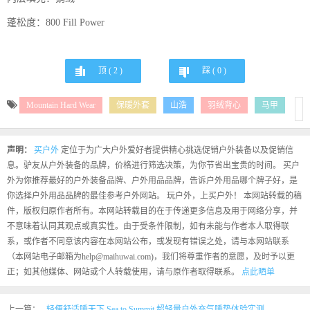
蓬松度：800 Fill Power
顶 (
2
)
踩 (
0
)
Mountain Hard Wear
保暖外套
山浩
羽绒背心
马甲
声明：
买户外
定位于为广大户外爱好者提供精心挑选促销户外装备以及促销信
息。驴友从户外装备的品牌，价格进行筛选决策，为你节省出宝贵的时间。 买户
外为你推荐最好的户外装备品牌、户外用品品牌，告诉户外用品哪个牌子好，是
你选择户外用品品牌的最佳参考户外网站。 玩户外，上买户外！ 本网站转载的稿
件，版权归原作者所有。本网站转载目的在于传递更多信息及用于网络分享，并
不意味着认同其观点或真实性。由于受条件限制，如有未能与作者本人取得联
系，或作者不同意该内容在本网站公布，或发现有错误之处，请与本网站联系
（本网站电子邮箱为help@maihuwai.com)，我们将尊重作者的意愿，及时予以更
正；如其他媒体、网站或个人转载使用，请与原作者取得联系。
点此晒单
上一篇：
轻便舒适睡天下 Sea to Summit 超轻量户外充气睡垫体验实测