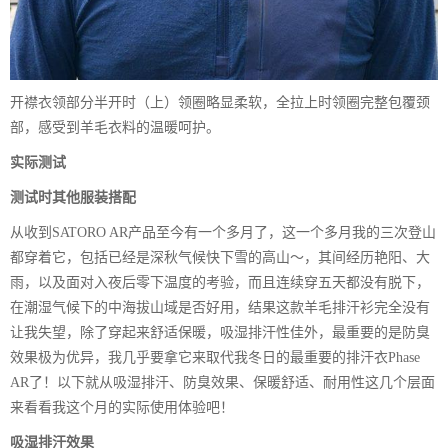
开襟衣领部分半开时（上）领圈略显柔软，全拉上时领圈完整包覆颈
部，感受到羊毛衣料的温暖呵护。
实际测试
测试时其他服装搭配
从收到SATORO AR产品至今有一个多月了，这一个多月我的三次登山
都穿着它，包括已经是深秋气候快下雪的高山～，其间经历艳阳、大
雨，以及面对入夜后零下温度的考验，而且连续穿五天都没有脱下，
在潮湿气候下的中海拔山域是否好用，结果这款羊毛排汗衫完全没有
让我失望，除了穿起来舒适保暖，吸湿排汗性佳外，最重要的是防臭
效果极为优异，我几乎要拿它来取代我冬日的最重要的排汗衣Phase
AR了！以下就从吸湿排汗、防臭效果、保暖舒适、耐用性这几个层面
来看看我这个月的实际使用体验吧！
吸湿排汗效果