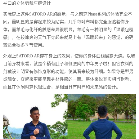
袖口的立体剪裁车缝设计
实际穿上这件SATORO AR的感觉，与之前穿Phase系列的体验完全不
同。最明显的是穿起来较为贴实，几乎每吋布料都完全服贴着你身
体，而羊毛与化纤的触感差异很明显，羊毛有一种明显的「温暖包覆
感」，在较凉爽的天气下穿起来就马上有「温暖起来」的感觉，的确
较适合秋冬季节使用。
外观上SATORO AR穿在身上的效果，使你的身体曲线展露无遗。以我
目前身材来看，就是个稍有肚子和侧腰肉的中年男子啦！但它衣料的
剪裁设计明显有修饰身形的功能，使其看来较为纤细。如果你是型男
或靓女，穿起来更能呈现身材性感的一面。整体来说其实相当耐看，
而且在休闲时穿也很适合，是相当具有时尚和未来感的设计。