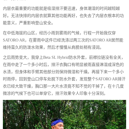
内层衣最重要的功能就是吸湿排汗要迅速，身体潮湿的时间越短越
好。无法快排的内层衣就算其他功能再好，也失去了内层衣根本的功
能意义，严重影响登山安全。
在中低海拔的山区，经历小雨到雾雨的气候，行程一开始我仅穿
SATORO AR，在雾雨中这件已经洗涤过两三次的SATORO AR居然能
维持蛮久的防泼水效果，然后才慢慢从肩膀处稍有浸润。
之后雨势变大，我穿上Beta SL Hybrid防水外套，前襟拉链没有全关，
在雨中走了一个多小时后，排汗衣胸口有明显被雨直接淋湿成深色的
水渍，但身体和手臂其他部分则保持微湿和干燥。再接下来一个多小
时雨停，回到登山口停车处脱下防水外套，发现整个SATORO AR排汗
衣已经大致干燥，胸口那一大片水渍竟不知不觉的干掉了，在十几度
微凉的气候下也可以单穿它，排汗效果令人印象十分深刻。