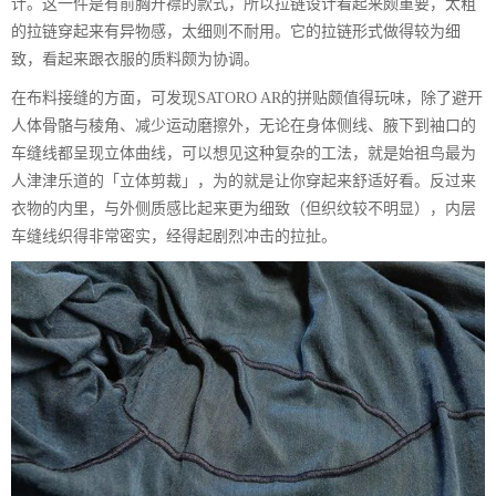
计。这一件是有前胸开襟的款式，所以拉链设计看起来颇重要，太粗
的拉链穿起来有异物感，太细则不耐用。它的拉链形式做得较为细
致，看起来跟衣服的质料颇为协调。
在布料接缝的方面，可发现SATORO AR的拼贴颇值得玩味，除了避开
人体骨骼与稜角、减少运动磨擦外，无论在身体侧线、腋下到袖口的
车缝线都呈现立体曲线，可以想见这种复杂的工法，就是始祖鸟最为
人津津乐道的「立体剪裁」，为的就是让你穿起来舒适好看。反过来
衣物的内里，与外侧质感比起来更为细致（但织纹较不明显），内层
车缝线织得非常密实，经得起剧烈冲击的拉扯。