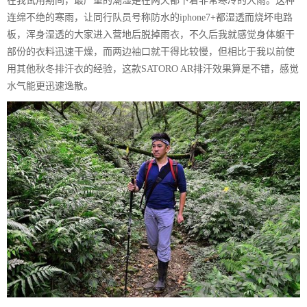
在我试用期间，最严重的潮湿是在两天都下着非常寒冷的大雨。这种
连绵不绝的寒雨，让同行队员号称防水的iphone7+都湿透而烧坏电路
板，浑身湿透的大家进入营地后脱掉雨衣，不久后我就感觉身体躯干
部份的衣料迅速干燥，而两边袖口就干得比较慢，但相比于我以前使
用其他秋冬排汗衣的经验，这款SATORO AR排汗效果算是不错，感觉
水气能更迅速逸散。