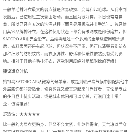
一般羊毛排汗衣最大的弱点就是容易破损、变薄和起毛球。从我拿到
衣服后，已使用过三次登山活动，而且因为很好穿，平日也常常穿
着，所以已经有五次的洗涤过程（而且是用机洗并非手洗）。曾经使
用其它品牌排汗衣，在这种使用状态下都会有破洞或是部份磨损，但
SATORO AR则完全没有。后续再经过一个多月的重量级使用和洗涤
后，衣料表面还是有起毛球，但状况并不严重，仍可以清楚看到新衣
那种细致的纺织纹路，而衣服弹性、舒适和保暖性依然没有受到影
响。相对于其他羊毛排汗衣，这款耐用度绝对是超耐操的等级！
建议适穿时机
始祖鸟SATORO AR从微凉气候单穿、或是到较严寒气候中搭配其他中
外层服饰都非常适合，修身剪裁又使其穿起来时尚好看，无论是专业
的多日登山徒步活动，或是城市休闲都可以穿着，可说用途非常广
泛，值得推荐！
舒适性：★★★★★
比一般的内层衣更贴身，但又不会太紧，伸缩性得宜。天气凉以后穿
起来很有Fit的效果，且几乎无羊毛的刺激感，跟化纤材质相比更是自