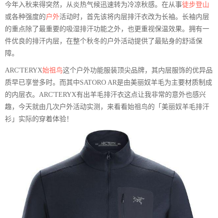
今年入秋来得突然，从炎热气候迅速转为冷凉秋感。在从事
徒步
登山
或各种强度的
户外
活动时，首先该将内层排汗衣改为长袖。长袖内层
的重点除了最重要的吸湿排汗功能之外，也更重视保温效果。拥有一
件优良的排汗内层，在整个秋冬的户外活动提供了最贴身的舒适保
障。
ARC'TERYX
始祖鸟
这个户外功能服装顶尖品牌，其内层服饰的优异品
质早已享誉多时。而其中SATORO AR是由美丽奴羊毛为主要材质制成
的内层衣。ARC'TERYX有出羊毛排汗衣这点让我非常的意外也感兴
趣，今天就由几次户外活动实测，来看看始祖鸟的「美丽奴羊毛排汗
衫」实际的穿着体验！