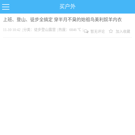
买户外
上班、登山、徒步全搞定 穿半月不臭的始祖鸟美利奴羊内衣
11-10 10:42
|
分类：
徒步
登山
露营
|
热度：6846 ℃
|
暂无评论
加入收藏