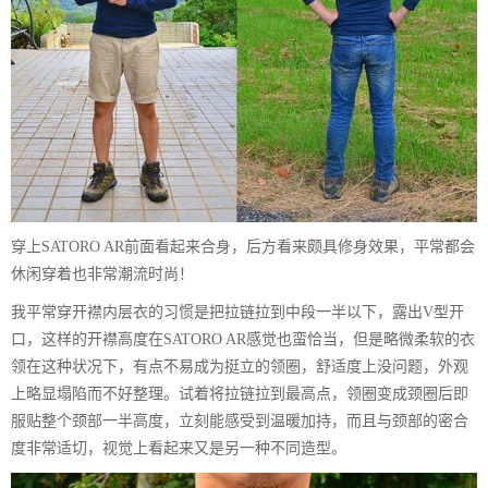
穿上SATORO AR前面看起来合身，后方看来颇具修身效果，平常都会
休闲穿着也非常潮流时尚！
我平常穿开襟内层衣的习惯是把拉链拉到中段一半以下，露出V型开
口，这样的开襟高度在SATORO AR感觉也蛮恰当，但是略微柔软的衣
领在这种状况下，有点不易成为挺立的领圈，舒适度上没问题，外观
上略显塌陷而不好整理。试着将拉链拉到最高点，领圈变成颈圈后即
服贴整个颈部一半高度，立刻能感受到温暖加持，而且与颈部的密合
度非常适切，视觉上看起来又是另一种不同造型。