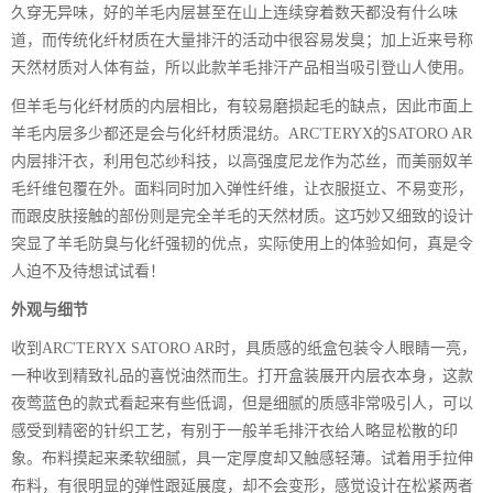
久穿无异味，好的羊毛内层甚至在山上连续穿着数天都没有什么味
道，而传统化纤材质在大量排汗的活动中很容易发臭；加上近来号称
天然材质对人体有益，所以此款羊毛排汗产品相当吸引登山人使用。
但羊毛与化纤材质的内层相比，有较易磨损起毛的缺点，因此市面上
羊毛内层多少都还是会与化纤材质混纺。ARC'TERYX的SATORO AR
内层排汗衣，利用包芯纱科技，以高强度尼龙作为芯丝，而美丽奴羊
毛纤维包覆在外。面料同时加入弹性纤维，让衣服挺立、不易变形，
而跟皮肤接触的部份则是完全羊毛的天然材质。这巧妙又细致的设计
突显了羊毛防臭与化纤强韧的优点，实际使用上的体验如何，真是令
人迫不及待想试试看！
外观与细节
收到ARC'TERYX SATORO AR时，具质感的纸盒包装令人眼睛一亮，
一种收到精致礼品的喜悦油然而生。打开盒装展开内层衣本身，这款
夜莺蓝色的款式看起来有些低调，但是细腻的质感非常吸引人，可以
感受到精密的针织工艺，有别于一般羊毛排汗衣给人略显松散的印
象。布料摸起来柔软细腻，具一定厚度却又触感轻薄。试着用手拉伸
布料，有很明显的弹性跟延展度，却不会变形，感觉设计在松紧两者