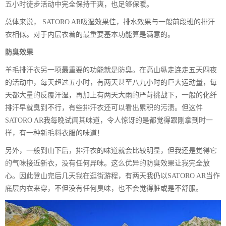
五小时徒步活动中完全保持干爽，也足够保暖。
总体来说， SATORO AR吸湿效果佳，排水效果与一般前段班的排汗
衣相似。对于内层衣着的最重要基本功能算是满意的。
防臭效果
羊毛排汗衣另一项最重要的功能就是防臭。在高山纵走连走五天四夜
的活动中，每天超过五小时，有两天甚至八九小时的巨大运动量，每
天都大量的反覆汗湿，再加上有两天大雨的严苛挑战下，一般的化纤
排汗早就臭到不行，有些排汗衣还可以看出累积的污渍。但这件
SATORO AR我每晚试闻其味道，令人惊讶的是都觉得跟刚拿到时一
样，有一种新毛料衣服的味道！
另外，一般到山下后，排汗衣的味道就会比较明显，但我还是觉得它
的气味接近新衣，没有任何异味。这么优异的防臭效果让我完全放
心。因此登山完后几天我在逛街游程，有两天我仍以SATORO AR当作
底层内衣来穿，不但没有任何臭味，也不会觉得脏或是不舒服。