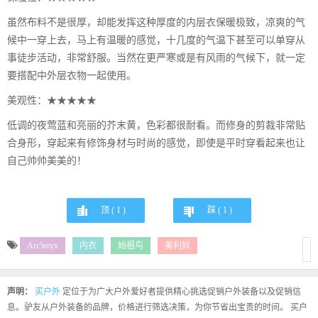
虽然布料不是很厚，却能发挥这种厚度的内层衣保暖极致，凉爽的气
候中一穿上去，马上有温暖的感觉，十几度的气温下甚至可以单穿从
事徒步活动，非常舒服。当然在更严寒或是有风雨的气候下，就一定
要搭配中外层衣物一起使用。
美观性：★★★★★
低调的夜莺蓝和亮丽的芥末黄，色彩都很耐看。而修身的剪裁非常贴
合身形，穿起来有修饰身材与时尚的感觉，即使是平时穿看起来也让
自己帅帅美美的！
顶 (
1
)
踩 (
1
)
Arc'teryx
内衣
始祖鸟
美利奴
声明：
买户外
定位于为广大户外爱好者提供精心挑选促销户外装备以及促销信
息。驴友从户外装备的品牌，价格进行筛选决策，为你节省出宝贵的时间。 买户