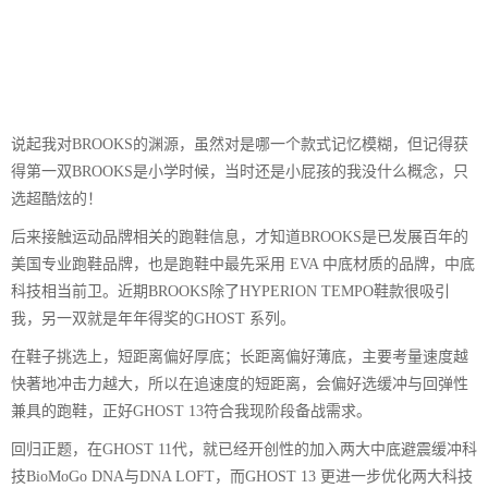
说起我对BROOKS的渊源，虽然对是哪一个款式记忆模糊，但记得获
得第一双BROOKS是小学时候，当时还是小屁孩的我没什么概念，只
选超酷炫的！
后来接触运动品牌相关的跑鞋信息，才知道BROOKS是已发展百年的
美国专业跑鞋品牌，也是跑鞋中最先采用 EVA 中底材质的品牌，中底
科技相当前卫。近期BROOKS除了HYPERION TEMPO鞋款很吸引
我，另一双就是年年得奖的GHOST 系列。
在鞋子挑选上，短距离偏好厚底；长距离偏好薄底，主要考量速度越
快著地冲击力越大，所以在追速度的短距离，会偏好选缓冲与回弹性
兼具的跑鞋，正好GHOST 13符合我现阶段备战需求。
回归正题，在GHOST 11代，就已经开创性的加入两大中底避震缓冲科
技BioMoGo DNA与DNA LOFT，而GHOST 13 更进一步优化两大科技