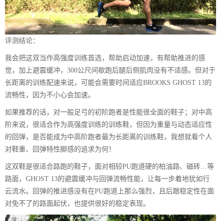
评测结论：
我会把这双当作高强度训练首选，帮助启动加速，有帮助推进的感
觉，加上避震缓冲，300公尺间歇跑后腿后侧肌肉没有不适感。但对于
长距离的训练配速来说，可能会需要时间适应BROOKS GHOST 13的
流畅性，因为不小心会加速。
如果推荐的话，对一般足弓的初阶跑者是性能很全面的鞋子；对中高
阶来说，很适合作为高强度训练的训练鞋，但因为重量与动态适应性
的回弹，是否能成为中高阶跑者最为长距离的训练鞋，我想就看个人
对鞋重、回弹特性脚感的追求为何！
这双鞋是很适合路跑的鞋子，面对相较PU跑道硬的柏油路、磁砖…等
路面，GHOST 13的避震缓冲与回弹流畅性能，让每一步着地犹如行
云流水。回弹的推进感没有在PU跑道上那么强烈，且后跟稳定性在面
对免不了的路面起伏，也提供很好的稳定表现。