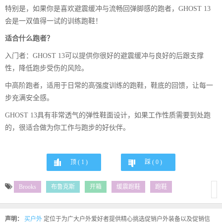
特别是，如果你是喜欢避震缓冲与流畅回弹脚感的跑者，GHOST 13
会是一双值得一试的训练跑鞋！
适合什么跑者？
入门者：GHOST 13可以提供你很好的避震缓冲与良好的后跟支撑
性，降低跑步受伤的风险。
中高阶跑者，适用于日常的高强度训练的跑鞋，鞋底的回馈，让每一
步充满安全感。
GHOST 13具有非常透气的弹性鞋面设计，如果工作性质需要到处跑
的，很适合做为你工作与跑步的好伙伴。
顶 (
1
)
踩 (
0
)
Brooks
布鲁克斯
开箱
缓震跑鞋
跑鞋
声明：
买户外
定位于为广大户外爱好者提供精心挑选促销户外装备以及促销信