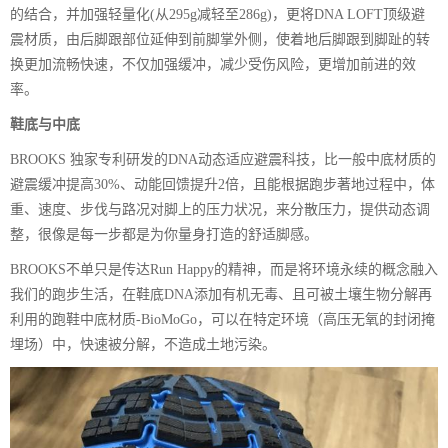
的结合，并加强轻量化(从295g减轻至286g)，更将DNA LOFT顶级避
震材质，由后脚跟部位延伸到前脚掌外侧，使着地后脚跟到脚趾的转
换更加流畅快速，不仅加强缓冲，减少受伤风险，更增加前进的效
率。
鞋底与中底
BROOKS 独家专利研发的DNA动态适应避震科技，比一般中底材质的
避震缓冲提高30%、动能回馈提升2倍，且能根据跑步著地过程中，体
重、速度、步伐与路况对脚上的压力状况，来分散压力，提供动态调
整，很像是每一步都是为你量身打造的舒适脚感。
BROOKS不单只是传达Run Happy的精神，而是将环境永续的概念融入
我们的跑步生活，在鞋底DNA添加有机无毒、且可被土壤生物分解再
利用的跑鞋中底材质-BioMoGo，可以在特定环境（高压无氧的封闭掩
埋场）中，快速被分解，不造成土地污染。