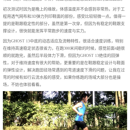
初次测试时因为是晚上的缘故，体感温度并不会感到非常热，对于工
程用透气网布和3D弹力列印鞋面的部份，感受比较轻微一点。值得一
提的是鞋跟稳定性的部分，虽然是第一次穿，但因为有稳定的鞋跟支
撑设计，很快就能发挥平常跑步的速度与实力。
因为GHOST 13中底的动态适应及流畅特性，很适合速度训练，特别
在维持高速稳定状态很省力，在跑300米间歇的时候，感觉前面4趟很
顺的就跑完，虽然后半段体力下滑，但因为GHOST 13绝佳的回弹
性，对于维持速度有很大的帮助，更重要的是在鞋跟稳定设计与鞋面
的弹性设计，解决跑田径场常遇到的弯道速度下滑的问题，让我在过
弯的时候有如行云流水般的感受，如果你练跑的场域大部分也是操
场，不妨也体验看看。