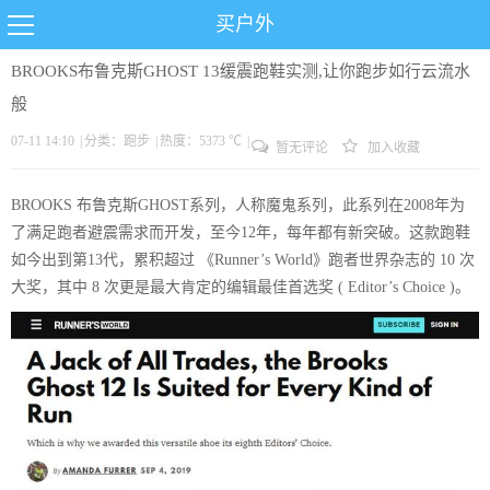
买户外
BROOKS布鲁克斯GHOST 13缓震跑鞋实测,让你跑步如行云流水
般
07-11 14:10
|
分类：
跑步
|
热度：5373 ℃
|
暂无评论
加入收藏
BROOKS 布鲁克斯GHOST系列，人称魔鬼系列，此系列在2008年为
了满足跑者避震需求而开发，至今12年，每年都有新突破。这款跑鞋
如今出到第13代，累积超过 《Runner’s World》跑者世界杂志的 10 次
大奖，其中 8 次更是最大肯定的编辑最佳首选奖 ( Editor’s Choice )。