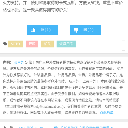
火力支持，并且使用容易取得的卡式瓦斯，方便又省钱，重量不重价
格也不贵，是一款高值得拥有的炉头！
顶 (
1
)
踩 (
0
)
SOTO
开箱
炉头
炊具用品
声明：
买户外
定位于为广大户外爱好者提供精心挑选促销户外装备以及促销信
息。驴友从户外装备的品牌，价格进行筛选决策，为你节省出宝贵的时间。 买户
外为你推荐最好的户外装备品牌、户外用品品牌，告诉户外用品哪个牌子好，是
你选择户外用品品牌的最佳参考户外网站。 玩户外，上买户外！ 本网站转载的稿
件，版权归原作者所有。本网站转载目的在于传递更多信息及用于网络分享，并
不意味着认同其观点或真实性。由于受条件限制，如有未能与作者本人取得联
系，或作者不同意该内容在本网站公布，或发现有错误之处，请与本网站联系
（本网站电子邮箱为help@maihuwai.com)，我们将尊重作者的意愿，及时予以更
正；如其他媒体、网站或个人转载使用，请与原作者取得联系。
点此晒单