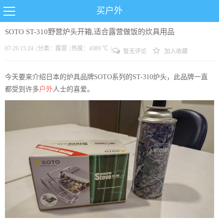
买户外
SOTO ST-310野营炉头开箱,适合露营做饭的炊具用品
07-26 15:24
|
分类：
露营
|
热度：4389 ℃
|
暂无评论
加入收藏
今天要来介绍日本的炉具品牌SOTO系列的ST-310炉头，此品牌一直
都受到许多
户外
人士的喜爱。