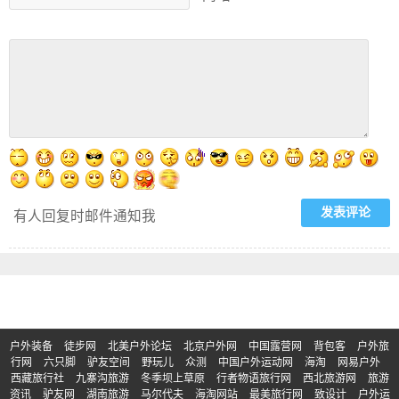
有人回复时邮件通知我
户外装备
徒步网
北美户外论坛
北京户外网
中国露营网
背包客
户外旅
行网
六只脚
驴友空间
野玩儿
众测
中国户外运动网
海淘
网易户外
西藏旅行社
九寨沟旅游
冬季坝上草原
行者物语旅行网
西北旅游网
旅游
资讯
驴友网
湖南旅游
马尔代夫
海淘网站
最美旅行网
致设计
户外运