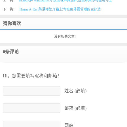
上一篇：
MSR风神WindBurner小反应堆炉具测评,这类炉具你可能用得上
下一篇：
Therm-A-Rest防潮睡垫开箱,让你在野外露营睡的更舒适
猜你喜欢
没有相关文章!
0条评论
Hi，您需要填写昵称和邮箱！
姓名 (必填)
邮箱 (必填)
网站