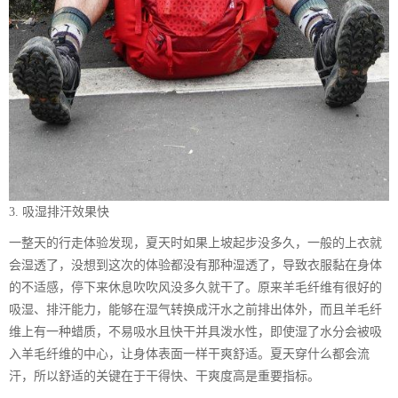
3. 吸湿排汗效果快
一整天的行走体验发现，夏天时如果上坡起步没多久，一般的上衣就
会湿透了，没想到这次的体验都没有那种湿透了，导致衣服黏在身体
的不适感，停下来休息吹吹风没多久就干了。原来羊毛纤维有很好的
吸湿、排汗能力，能够在湿气转换成汗水之前排出体外，而且羊毛纤
维上有一种蜡质，不易吸水且快干并具泼水性，即使湿了水分会被吸
入羊毛纤维的中心，让身体表面一样干爽舒适。夏天穿什么都会流
汗，所以舒适的关键在于干得快、干爽度高是重要指标。