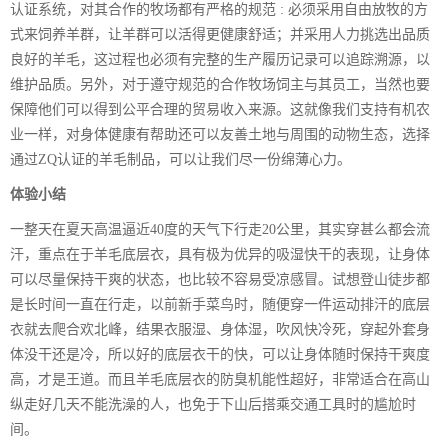
认证系统，对其合作的牧场都有严格的规范 : 必须采用自由放牧的方
式来饲养羊群，让羊群可以活得更健康舒适；并采用人力挑选出品质
良好的羊毛，这过程也必须有完整的生产履历记录可以追踪溯源，以
维护品质。另外，对于遵守规范的合作牧场饲主与其员工，当然也要
保障他们可以得到公平合理的贸易收入来源。这就像我们支持有机农
业一样，对身体健康有帮助还可以友善土地与周围的动物生态，选择
通过ZQ认证的羊毛制品，可以让我们尽一份绵薄心力。
体验小结
一整天在夏天高温逼近40度的天气下行走20公里，其实穿甚么都会流
汗，重点在于羊毛底层衣，具有极为优异的吸湿快干的表现，让身体
可以尽量保持干爽的状态，也比较不容易受凉感冒。试想登山徒步都
是长时间一直在行走，以前新手菜鸟时，随便穿一件运动排汗的底层
衣就去爬合欢北峰，结果衣服湿、身体湿，吹风快冷死，穿起外套身
体没干还是冷，所以好的底层衣干的快，可以让身体随时保持干爽度
高，才是王道。而且羊毛底层衣的防臭机能性超好，非常适合在高山
纵走好几天不能洗澡的人，也免于下山后搭乘交通工具时的尴尬时
间。