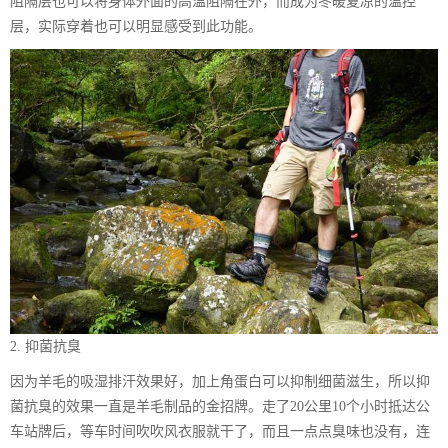
阻隔层也可以将身体外面的高温阻隔在外，而成为冬暖夏凉的温控
层，实际穿着也可以明显感受到此功能。
2. 抑菌抗臭
因为羊毛的吸湿排汗效果好，加上角蛋白可以抑制细菌滋生，所以抑
菌抗臭的效果一直是羊毛制品的金招牌。走了20公里10个小时抵达公
车站牌后，等车时间吹吹风衣服就干了，而且一点点臭味也没有，连