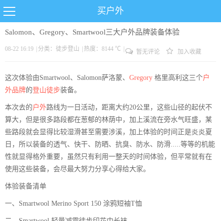
买户外
Salomon、Gregory、Smartwool三大户外品牌装备体验
08-22 16:19
|
分类：
徒步
登山
|
热度：8144 ℃
|
暂无评论
加入收藏
这次体验由Smartwool、Salomon萨洛蒙、
Gregory
格里高利这三个
户
外品牌
的
登山
徒步
装备。
本次去的
户外
路线为一日活动，距离大约20公里，这些山径的起伏不
算大，但是很多路段都在葱郁的林荫中，加上溪流在旁水气旺盛，某
些路段就会显得比较湿滑甚至需要涉溪，加上体验的时间正是炎炎夏
日，所以装备的透气、快干、防晒、抗臭、防水、防滑.....等等的机能
性就显得格外重要，虽然只有利用一整天的时间体验，但平常就有在
使用这些装备，会尽最大努力分享心得给大家。
体验装备清单
一、Smartwool Merino Sport 150 涂鸦短袖T恤
二、Smartwool 轻量减震徒步印花中长袜