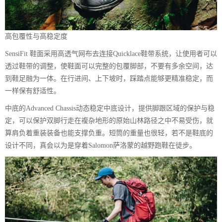
高包覆性与高稳定度
SensiFit 鞋面采用高透气网布去连接Quicklace鞋带系统，让使用者可以
透过鞋带的调整，使鞋面可以完整的包覆脚部，不要有多余空间，达
到鞋足融为一体。在行进间、上下坡时，踩踏点能够更精准稳定，而
一样保有舒适性。
中底的Advanced Chassis动态稳定中底设计，提供脚跟区域的保护与稳
定，可以保护双脚行走在複杂地形的原始山林路径之中不易受伤，就
算肩负着重装装备也能支撑负重。短筒的重量也很轻，若不是鞋底的
设计不同，真会以为是穿着Salomon萨洛蒙的越野跑鞋在徒步。