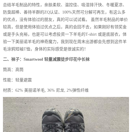
总结羊毛制品的特性，亲肤柔软、温控佳、吸湿排汗快、冬暖夏凉、
防臭超棒、善待羊群的ZQ认证、100%天然可分解可再生，有这么多
的优点，没有体验过的朋友，真的可以试试看。 虽然羊毛制品的单价
较高，但是使用体验过优点之后，真的会回不去，如果刚好有领奖金
或是手头充裕，也是可以考虑投资一下羊毛的T-shirt 或是底层衣，体
验一下美丽诺羊毛的神奇魔力，我到现在周末出游都会先想到这件羊
毛涂鸦短袖T恤，身体的实际感受是很诚实的！
二、袜子：Smartwool 轻量减震徒步印花中长袜
筒高：高筒
性能：轻量避震
材质：62% 美丽诺羊毛, 36% 尼龙, 2%弹性纤维