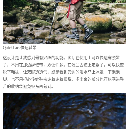
QuickLace快速鞋带
这设计是让我感到最有兴趣的功能。实际在使用上可以快速穿脱鞋
子，不用在那边绑鞋带，方便许多。在淡兰古道上走累了，可以快速
脱下鞋袜，让双脚透透气，或是看到旁边的溪水马上冰敷一下泡泡
脚。也不用担心传统鞋带走着走着松脱，多出来的部分也可以塞进鞋
舌的收纳袋避免被东西勾到。