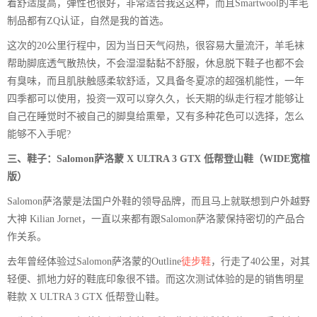
着舒适度高，弹性也很好，非常适合我这这种，而且Smartwool的羊毛
制品都有ZQ认证，自然是我的首选。
这次的20公里行程中，因为当日天气闷热，很容易大量流汗，羊毛袜
帮助脚底透气散热快，不会湿湿黏黏不舒服，休息脱下鞋子也都不会
有臭味，而且肌肤触感柔软舒适，又具备冬夏凉的超强机能性，一年
四季都可以使用，投资一双可以穿久久，长天期的纵走行程才能够让
自己在睡觉时不被自己的脚臭给熏晕，又有多种花色可以选择，怎么
能够不入手呢?
三、鞋子：Salomon萨洛蒙 X ULTRA 3 GTX 低帮登山鞋（WIDE
宽
楦
版）
Salomon萨洛蒙是法国户外鞋的领导品牌，而且马上就联想到户外越野
大神 Kilian Jornet，一直以来都有跟Salomon萨洛蒙保持密切的产品合
作关系。
去年曾经体验过Salomon萨洛蒙的Outline
徒步鞋
，行走了40公里，对其
轻便、抓地力好的鞋底印象很不错。而这次测试体验的是的销售明星
鞋款 X ULTRA 3 GTX 低帮登山鞋。