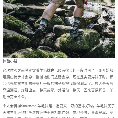
体验小结
这次体验之前其实穿着羊毛袜也已经有很长的一段时间了。刚开始都
是爬山徒步才会穿，慢慢地出门旅游会穿，现在是需要穿袜子时，都
会优先想拿羊毛袜来穿！一般的袜子都被我慢慢淘汰了。原因是天气
高温潮湿，穿鞋出去一整天或是户外活动一整天，回来容易脚臭，羊
毛袜完全不会。
个人会觉得Smartwool羊毛袜是一定要来一双的基本好物。羊毛袜属于
天然羊毛纤维的吸湿排汗快干等机能性强，质地亲肤，冬暖夏凉、穿