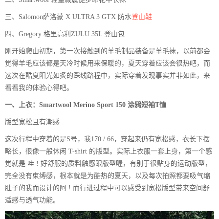
三、Salomon萨洛蒙 X ULTRA 3 GTX 防水
登山鞋
四、Gregory 格里高利ZULU 35L 登山包
刚开始爬山初期，第一次接触到的羊毛制品装备是羊毛袜，以前都会
觉得羊毛应该都是天冷时候用来保暖的，夏天穿着应该会很热吧，而
这次在酷夏阳光如炙的踩线路程中，实际穿着发现事实并非如此，来
看看我的体验心得吧。
一、上衣：Smartwool Merino Sport 150 涂鸦短袖T恤
版型宽松且有潮感
这次行程中穿着的是S号，我170 / 66，穿起来仍有宽松感，衣长下摆
略长，很像一般休闲 T-shirt 的版型。实际上衣服一套上身，第一个感
觉就是 哇 ! 好舒服的质料触感跟版型喔，有别于很贴身的运动版型，
完全没有束缚感，根本就是为酷热的夏天，以及每次拍照都要吸气缩
肚子的我而设计的阿 ! 而行进过程中可以感受到宽松版型带来空间舒
适感与透气功能。