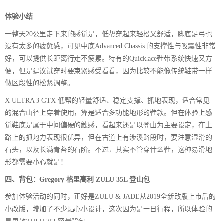
体验小结
一整天20公里走下来的感觉是，低帮穿起来轻松又舒适，脚底足弓也
没有太多的疲惫感，可见中底Advanced Chassis 的支撑性与吸震性非常
好，可以提供长距离行走不疲累。特有的Quicklace鞋带系统快速又方
便，但是建议试穿时要束紧感受看看，因为比较不能像传统鞋带一样
做区段性的松紧调整。
X ULTRA 3 GTX 低帮的轻量舒适、稳定支撑、抓地表现，适合常见
的混合山径上穿着使用，算是适合多功能地形的鞋款。但在体验上感
觉鞋底是属于中间偏硬的触感，看起来还是以登山为主要设定，在土
路上的抓地力表现很优异，但在古道上有涉溪路段时，要注意湿滑的
石头，以及长满青苔的石阶。不过，其实不管穿什么鞋，这种易滑地
形都需要小心就是！
四、背包：Gregory 格里高利 ZULU 35L 登山包
参加体验活动的同时，正好是ZULU & JADE从2019全新改版上市后的
小改版，增加了不少贴心小设计，这次因为是一日行程，所以体验的