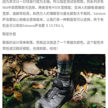
因为本次以一日轻装行程为主轴，所以指定测试低帮款，同系列亦有
Mid中高筒鞋款可选择，两者皆有WIDE宽楦版；亚洲人的脚板普遍较
宽厚、或脚背较高，和西方人的薄脚背与瘦长脚型大不相同，Salomon
萨洛蒙贴心地推出宽楦版本，让我们多一种鞋版型可以选择，终于有
机会可以体验Salomon萨洛蒙 X ULTRA 3。
鞋型外观
鞋面的设计简单俐落，而我这次挑选了一个黑磁灰颜色，这个配色非
常低调沉稳好搭配，也很耐脏，哈哈！