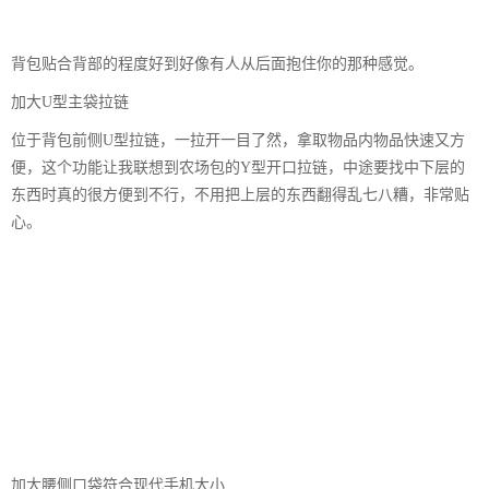
背包贴合背部的程度好到好像有人从后面抱住你的那种感觉。
加大U型主袋拉链
位于背包前侧U型拉链，一拉开一目了然，拿取物品内物品快速又方
便，这个功能让我联想到农场包的Y型开口拉链，中途要找中下层的
东西时真的很方便到不行，不用把上层的东西翻得乱七八糟，非常贴
心。
加大腰侧口袋符合现代手机大小