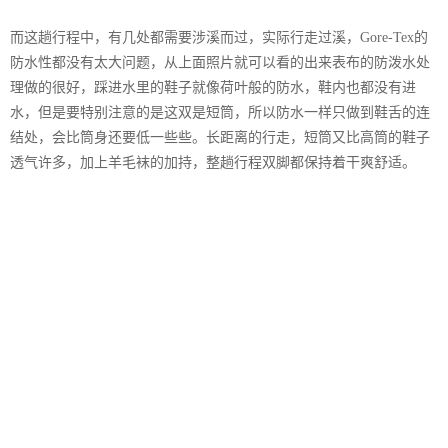
而这趟行程中，有几处都需要涉溪而过，实际行走过溪，Gore-Tex的
防水性都没有太大问题，从上面照片就可以看的出来表布的防泼水处
理做的很好，踩进水里的鞋子就像荷叶般的防水，鞋内也都没有进
水，但是要特别注意的是这双是短筒，所以防水一样只做到鞋舌的连
结处，会比筒身还要低一些些。长距离的行走，短筒又比高筒的鞋子
透气许多，加上羊毛袜的加持，整趟行程双脚都保持着干爽舒适。