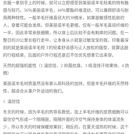
衣服一拿到手上的时候，就可以立即感受到美丽诺羊毛轻柔的特有触
感与轻巧，56％美丽诺羊毛，44％聚酯纤维混纺，可以兼顾舒适与耐
用两种特性。一般羊毛纤维直径大约30微米，如果是敏感性肌肤的
人，穿着可能会发痒。但美丽诺羊毛更细，仅有一般羊毛直径纤维的
一半，因此非常亲肤细緻，所以穿上后比较不会有剌痒的问题。在一
整日的20公里长程行走中，让本身从小就是过敏宝宝的我，印象最深
刻的就是美丽诺羊毛短 T的轻柔舒适感与让人放松的版型，就算这趟
的行程结束，后面的户外行程还是忍不住优先想拿它出来穿。
天然的超强机能性（1.温控佳、2.抑菌抗臭、3.吸湿排汗效果快、4.防
晒）
美丽诺羊毛材质虽然没有甚么高科技的加持，但是羊毛纤维的天然特
性，超适合从事户外运动的我们。
1. 温控佳
冬天的时候，因为羊毛的热导系数低，加上羊毛纤维的皮质细胞可以
留住空气形成一个阻隔层，阻隔外面的冷空气保持身体的体温流失
少，所以冬天的时候保暖效果好；相反的，在夏天湿热的时候，这个