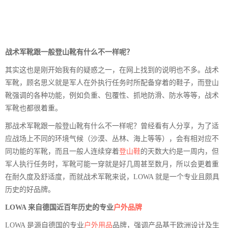
战术军靴跟一般登山靴有什么不一样呢？
其实这也是刚开始我有的疑惑之一，在网上找到的说明也不多。战术
军靴，顾名思义就是军人在外执行任务时所配备穿着的鞋子，而登山
靴强调的各种功能，例如负重、包覆性、抓地防滑、防水等等，战术
军靴也都很着重。
那战术军靴跟一般登山靴有什么不一样呢？曾经看有人分享，为了适
应战场上不同的环境气候（沙漠、丛林、海上等等），会有相对应不
同功能的军靴，而且一般人连续穿着
登山鞋
的天数大约是一周内，但
军人执行任务时，军靴可能一穿就是好几周甚至数月，所以会更着重
在耐久度及舒适度，而就战术军靴来说，LOWA 就是一个专业且颇具
历史的好品牌。
LOWA 来自德国近百年历史的专业
户外品牌
LOWA 是源自德国的专业
户外用品
品牌，强调产品基于欧洲设计及生