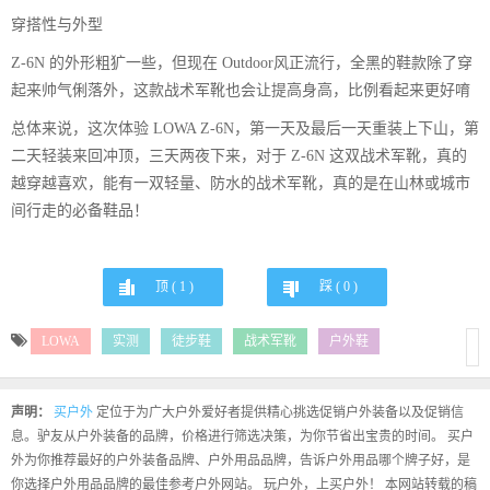
穿搭性与外型
Z-6N 的外形粗犷一些，但现在 Outdoor风正流行，全黑的鞋款除了穿
起来帅气俐落外，这款战术军靴也会让提高身高，比例看起来更好唷
总体来说，这次体验 LOWA Z-6N，第一天及最后一天重装上下山，第
二天轻装来回冲顶，三天两夜下来，对于 Z-6N 这双战术军靴，真的
越穿越喜欢，能有一双轻量、防水的战术军靴，真的是在山林或城市
间行走的必备鞋品！
顶 (
1
)
踩 (
0
)
LOWA
实测
徒步鞋
战术军靴
户外鞋
声明：
买户外
定位于为广大户外爱好者提供精心挑选促销户外装备以及促销信
息。驴友从户外装备的品牌，价格进行筛选决策，为你节省出宝贵的时间。 买户
外为你推荐最好的户外装备品牌、户外用品品牌，告诉户外用品哪个牌子好，是
你选择户外用品品牌的最佳参考户外网站。 玩户外，上买户外！ 本网站转载的稿