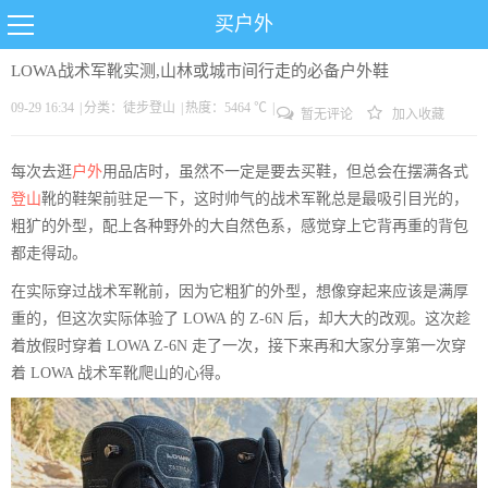
买户外
LOWA战术军靴实测,山林或城市间行走的必备户外鞋
09-29 16:34
|
分类：
徒步
登山
|
热度：5464 ℃
|
暂无评论
加入收藏
每次去逛
户外
用品店时，虽然不一定是要去买鞋，但总会在摆满各式
登山
靴的鞋架前驻足一下，这时帅气的战术军靴总是最吸引目光的，
粗犷的外型，配上各种野外的大自然色系，感觉穿上它背再重的背包
都走得动。
在实际穿过战术军靴前，因为它粗犷的外型，想像穿起来应该是满厚
重的，但这次实际体验了 LOWA 的 Z-6N 后，却大大的改观。这次趁
着放假时穿着 LOWA Z-6N 走了一次，接下来再和大家分享第一次穿
着 LOWA 战术军靴爬山的心得。