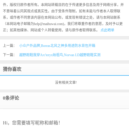
件，版权归原作者所有。本网站转载目的在于传递更多信息及用于网络分享，并
不意味着认同其观点或真实性。由于受条件限制，如有未能与作者本人取得联
系，或作者不同意该内容在本网站公布，或发现有错误之处，请与本网站联系
（本网站电子邮箱为help@maihuwai.com)，我们将尊重作者的意愿，及时予以更
正；如其他媒体、网站或个人转载使用，请与原作者取得联系。
点此晒单
上一篇：
小众户外品牌,Boreas北风之神多用途防水背包开箱
下一篇：
越野跑鞋我穿Arc'teryx始祖鸟,Norvan LD越野跑鞋实测
猜你喜欢
没有相关文章!
0条评论
Hi，您需要填写昵称和邮箱！