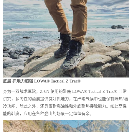
底层 抓地力超强 LOWA® Tactical Z Trac®
身为一双战术军靴，Z-6N 使用的鞋底 LOWA® Tactical Z Trac® 非常
讲究，多向性的齿痕提供良好抓地力，在严峻气候中也能保有隔热/隔
冷功能，除此之外，还具备耐燃油性和外底耐热接触能力。如此高性
能的鞋底，应用在各种登山的场景一定绰绰有余。