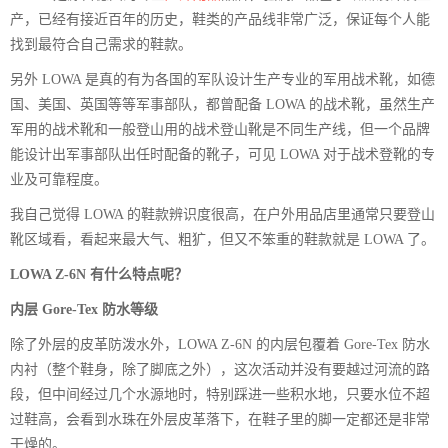
产，已经有接近百年的历史，鞋类的产品线非常广泛，保证每个人能
找到最符合自己需求的鞋款。
另外 LOWA 是真的有为各国的军队设计生产专业的军用战术靴，如德
国、美国、英国等等军事部队，都曾配备 LOWA 的战术靴，虽然生产
军用的战术靴和一般登山用的战术登山靴是不同生产线，但一个品牌
能设计出军事部队出任时配备的靴子，可见 LOWA 对于战术登靴的专
业及可靠程度。
我自己觉得 LOWA 的鞋款辨识度很高，在户外用品店里通常只要登山
靴区域看，看起来最大气、粗犷，但又不笨重的鞋款就是 LOWA 了。
LOWA Z-6N 有什么特点呢？
内层 Gore-Tex 防水等级
除了外层的皮革防泼水外，LOWA Z-6N 的内层包覆着 Gore-Tex 防水
内衬（整个鞋身，除了脚底之外），这次活动并没有要越过河流的路
段，但中间经过几个水源地时，特别踩进一些积水地，只要水位不超
过鞋高，会看到水珠在外层皮革落下，在鞋子里的脚一定都还是非常
干燥的。