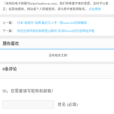
（本网站电子邮箱为help@maihuwai.com)，我们将尊重作者的意愿，及时予以更
正；如其他媒体、网站或个人转载使用，请与原作者取得联系。
点此晒单
上一篇：
日本“始祖鸟”品牌,最近又入手一款mont-bell羽绒睡袋
下一篇：
你还在穿传统的高帮登山鞋吗?实测Merrell迈乐低帮徒步鞋
猜你喜欢
没有相关文章!
0条评论
Hi，您需要填写昵称和邮箱！
姓名 (必填)