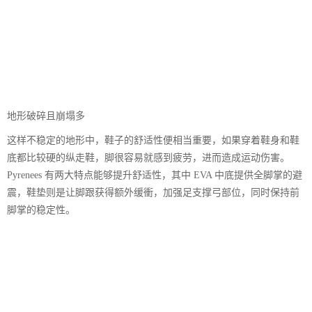
地形破碎且崩塌多
这样不稳定的地形中，鞋子的舒适性便相当重要，如果穿着鞋身和鞋
底都比较硬的纵走鞋，脚很容易就感到疲劳，进而造成运动伤害。
Pyrenees 有两大特点能够提升舒适性，其中 EVA 中底提供全脚掌的避
震，鞋垫则是让脚跟获得额外缓衝，加强足支撑弓部位，同时保持前
脚掌的稳定性。