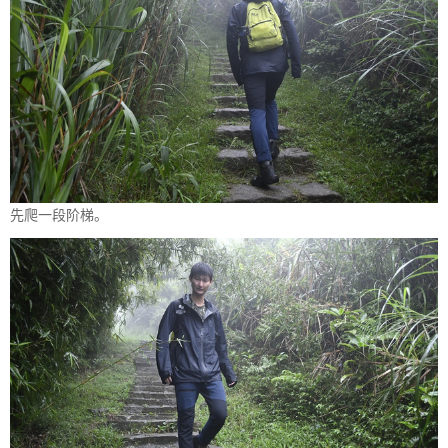
先爬一段阶梯。