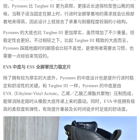
倪，Pyrenees 比 Targhee III 更为高帮，更接近长途探险型登山靴的规
格，当鞋子适当固定在脚上时，行进时全脚掌着地的需求就会比局部
着地来得高，因此设计上就捨去了承重与耐磨程度较弱的小结构。
Pyrenees 的大底也比 Targhee III 更加厚实，虽然增加了不少重量，但
稳定性会更好。不过相较之下，比起 Targhee III 精致的大底而言，
Pyrenees 踩踏地面时的脚感会比较不直觉，是使用者需要去习惯，也
需要一点经验来驾驭的。
EVA 中底与 ESS 全脚掌扭力稳定片
除了拥有较为厚实的大底外，Pyrenees 的中底设计也是提升行进时稳
定和舒适性的关键。和 Targhee III 一样，Pyrenees 的中底是由
EVA（Ethylene-Vinyl Acetate，乙烯／乙酸乙烯酯共聚物）压制而成，
能够消除走路时从橡胶大底传递上来的震动。同时，EVA 中底拥有极
高的柔软度和弹性，有效提升重装及长时间徒步时足底的舒适度。