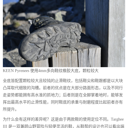
KEEN Pyrenees 使用4mm多向鞋纹橡胶大底，颗粒较大
全底皆配置颗粒较大且较钝的止滑鞋纹，包括鞋尖和鞋跟都是以大块
凸耳取代细致的沟槽。前者的优点是在大部分路面形态，以及不同行
走姿势都能拥有高水准的抓地力；后者则是在全脚掌着地时，能够发
挥出最高水平的止滑性能，同时鞋底的承重与耐磨程度比起前者亦有
所提升。
为什么会有这样的差异呢？这是由于两款鞋的使用定位不同。Targhee
III 是一双兼顾山野冒险与轻便灵活的鞋，从鞋帮的设计也可以看出端