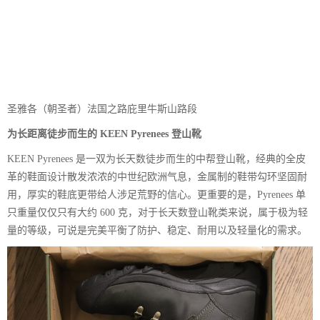
圣雅各（朝圣者）法国之路庇里牛斯山路段
为长距离徒步而生的 KEEN Pyrenees 登山靴
KEEN Pyrenees 是一双为长天数徒步而生的中帮登山靴，经典的全皮
革的鞋面设计散发浓浓的中世纪欧洲气息，金属制的鞋带勾环坚固耐
用，厚实的鞋底更带给人涉足荒野的信心。更重要的是，Pyrenees 单
只重量仅仅只有大约 600 克，对于长天数登山靴类来说，属于极为轻
量的等级，可说是完美平衡了防护、稳定、耐用以及轻量化的需求。