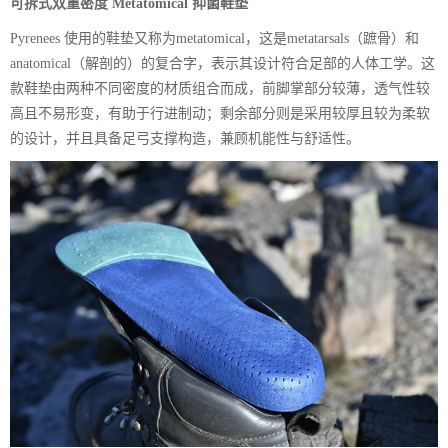
可拆式双重密度 Metatomical 抑菌鞋垫
Pyrenees 使用的鞋垫又称为metatomical，这是metatarsals（蹠骨）和
anatomical（解剖的）的复合字，表示其设计符合足部的人体工学。这
款鞋垫由两种不同密度的材质组合而成，前脚掌部分较薄，透气性较
高且不易形变，有助于行进制动；剩余部分则是采用较厚且较为柔软
的设计，并且具备足弓支撑构造，兼顾机能性与舒适性。