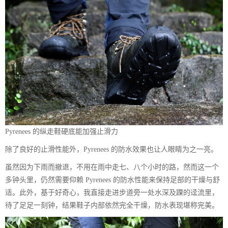
Pyrenees 的纵走鞋硬底能加强止滑力
除了良好的止滑性能外，Pyrenees 的防水效果也让人眼睛为之一亮。
虽然因为下雨而撤退，不用在雨中走七、八个小时的路，然而这一个
多钟头里，仍然需要仰赖 Pyrenees 的防水性能来保持足部的干燥与舒
适。此外，基于好奇心，我直接走进步道旁一处水深及踝的迳流里，
待了足足一刻钟，结果鞋子内部依然完全干燥，防水表现堪称完美。