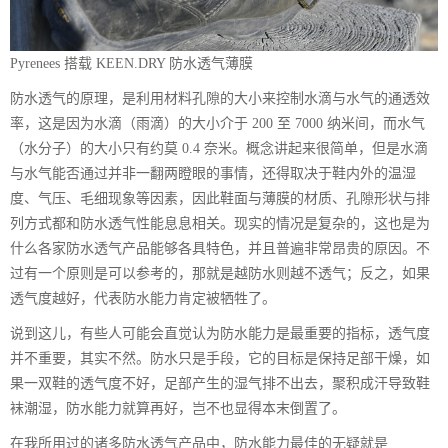
Pyrenees 搭载 KEEN.DRY 防水透气薄膜
防水透气的原理，是利用材料孔隙的大小来控制水滴与水气的通透效
率，这是因为水滴（雨滴）的大小介于 200 至 7000 纳米间，而水气
（水分子）的大小只有约莫 0.4 奈米。概念讲起来很简单，但是水滴
与水气能否通过并非一翻两瞪眼的事情，还得取决于鞋内外的温湿
度、气压、毛细现象等因素，因此鞋面与薄膜的材质、孔隙形状与排
列方式都和防水透气性能息息相关。现实的情况是复杂的，这也是为
什么各家防水透气产品能够各具特色，并且普遍非常昂贵的原因。不
过有一个原则是可以参考的，那就是越防水则越不透气；反之，如果
透气度越好，代表防水能力肯定被牺牲了。
说到这儿，有些人可能会直觉认为防水能力是最重要的指标，透气度
并不重要，其实不然。防水只是手段，它的目标是保持足部干燥，如
果一双鞋的透气度不好，足部产生的湿气排不出去，聚积成汗导致鞋
袜潮湿，防水能力就算再好，岂不也显得本末倒置了。
在我所用过的诸多防水透气产品中，防水能力最佳的无疑就是