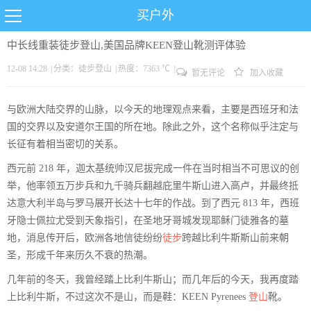
买户外
中长线重装徒步登山,美国品牌KEEN登山靴测评体验
12-08 14:28
|
分类：
徒步
登山
|
热度：7363 ℃
|
暂无评论
加入收藏
与欧洲大陆交界的山脉，以今天的地理观点来看，主要是西班牙和法
国的交界以及安道尔王国的所在地。除此之外，这个名称似乎注定与
长征有着相当密切的关系。
西元前 218 年，迦太基统帅汉尼拔完成一件在当时相当不可思议的创
举，他率领五万步兵和九千骑兵翻越庇里牛斯山进入高卢，并最终抵
达意大利半岛与罗马展开长达十七年的作战。到了西元 813 年，西班
牙隐士佩拉尤受到天象指引，在圣地牙哥城发现耶稣门徒雅各的墓
地，消息传开后，欧洲各地信徒纷纷
徒步
跨越比利牛斯斯山前来朝
圣，形成千年来历久不衰的热潮。
几年前的冬天，我曾经踏上比利牛斯山；而几年后的今天，我再度踏
上比利牛斯，不过这次不是山，而是鞋：KEEN Pyrenees
登山
靴。