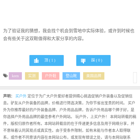
为了验证我的猜想，我会找个机会到雪地中实际体验，或许到时候也
会有些关于这双鞋值得和大家分享的内容。
顶 (
1
)
踩 (
0
)
keen
实测
户外鞋
登山靴
美国品牌
声明：
买户外
定位于为广大户外爱好者提供精心挑选促销户外装备以及促销信
息。驴友从户外装备的品牌，价格进行筛选决策，为你节省出宝贵的时间。 买户
外为你推荐最好的户外装备品牌、户外用品品牌，告诉户外用品哪个牌子好，是
你选择户外用品品牌的最佳参考户外网站。 玩户外，上买户外！ 本网站转载的稿
件，版权归原作者所有。本网站转载目的在于传递更多信息及用于网络分享，并
不意味着认同其观点或真实性。由于受条件限制，如有未能与作者本人取得联
系，或作者不同意该内容在本网站公布，或发现有错误之处，请与本网站联系