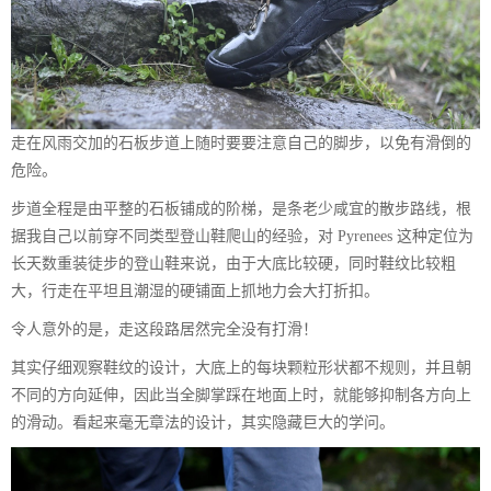
走在风雨交加的石板步道上随时要要注意自己的脚步，以免有滑倒的
危险。
步道全程是由平整的石板铺成的阶梯，是条老少咸宜的散步路线，根
据我自己以前穿不同类型登山鞋爬山的经验，对 Pyrenees 这种定位为
长天数重装徒步的登山鞋来说，由于大底比较硬，同时鞋纹比较粗
大，行走在平坦且潮湿的硬铺面上抓地力会大打折扣。
令人意外的是，走这段路居然完全没有打滑！
其实仔细观察鞋纹的设计，大底上的每块颗粒形状都不规则，并且朝
不同的方向延伸，因此当全脚掌踩在地面上时，就能够抑制各方向上
的滑动。看起来毫无章法的设计，其实隐藏巨大的学问。