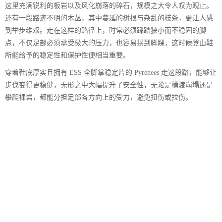
这里充满锐利的板岩以及风化崩落的碎石，规模之大令人叹为观止。
还有一段路迹不明的木丛，其中蔓延的树根与杂乱的枝条，更让人感
到举步维艰。走在这样的路径上，时常必须踩踏狭小而不稳固的脚
点，不仅足部必须承受极大的压力，也容易拐到脚踝，这时候登山鞋
所能给予的稳定性和保护性便相当重要。
穿着鞋底厚实且拥有 ESS 全脚掌稳定片的 Pyrenees 走这段路，能够让
步伐变得更稳健，无形之中大幅提升了安全性，无论是横渡崩塌还是
攀爬裸岩，都能分担足部各方向上的受力，避免扭伤或拉伤。