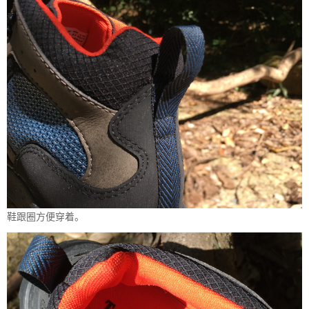
鞋跟圈方便穿着。