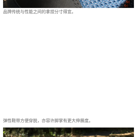
品牌传统与性能之间的拿捏分寸得宜。
弹性鞋带方便穿脱，亦容许脚掌有更大伸展度。