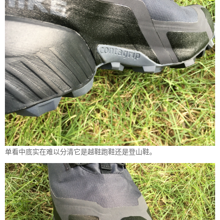
单看中底实在难以分清它是越鞋跑鞋还是登山鞋。