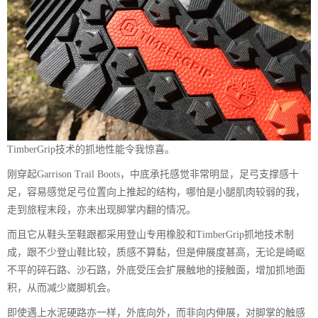
TimberGrip技术的抓地性能令我惊喜。
刚穿起Garrison Trail Boots，中底承托感觉非常明显，足弓支撑感十
足，容易感觉足弓位置向上推起的结构，哪怕是小腿肌肉较弱的我，
走到旅程末段，亦未出现脚掌内翻的情况。
而且它从鞋头至鞋跟都采用登山专用橡胶和TimberGrip抓地技术制
成，跟不少登山鞋比较，质感不算黏，但是伸展度甚高，无论是崎岖
不平的碎石路、沙石路，外底受压会扩展触地的接触面，增加抓地面
积，从而减少崴脚机会。
即使遇上水泥硬路亦一样，外底向外，而非向内伸展，对脚掌的触感