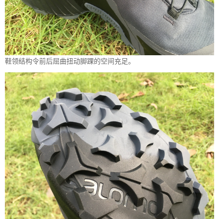
鞋领结构令前后屈曲扭动脚踝的空间充足。