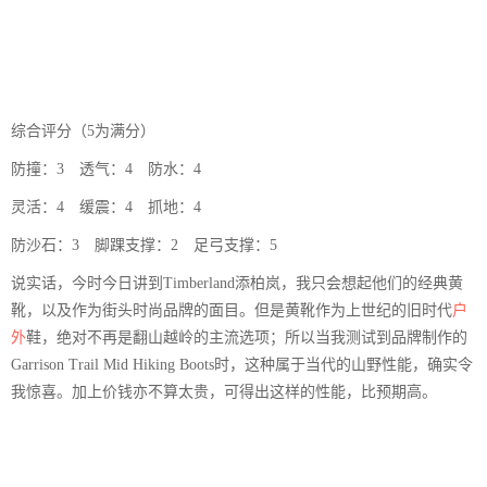
综合评分（5为满分）
防撞：3 透气：4 防水：4
灵活：4 缓震：4 抓地：4
防沙石：3 脚踝支撑：2 足弓支撑：5
说实话，今时今日讲到Timberland添柏岚，我只会想起他们的经典黄
靴，以及作为街头时尚品牌的面目。但是黄靴作为上世纪的旧时代
户
外
鞋，绝对不再是翻山越岭的主流选项；所以当我测试到品牌制作的
Garrison Trail Mid Hiking Boots时，这种属于当代的山野性能，确实令
我惊喜。加上价钱亦不算太贵，可得出这样的性能，比预期高。