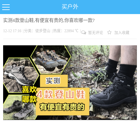
买户外
实测4款登山鞋,有便宜有贵的,你喜欢哪一款?
12-12 17:16
|
分类：
徒步
登山
|
热度：22894 ℃
|
暂无评论
加入收藏