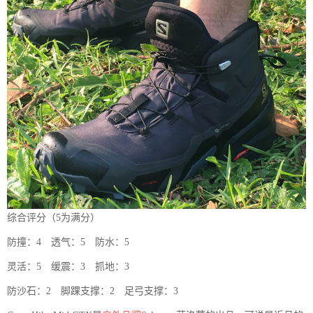
综合评分（5为满分）
防撞：4 透气：5 防水：5
灵活：5 缓震：3 抓地：3
防沙石：2 脚踝支撑：2 足弓支撑：3