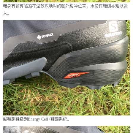
鞋身有预算陷落在湿软泥地时的额外缓冲位置，水份在鞋侧亦难以透
入。
越鞋跑鞋级别Energy Cell+鞋跟系统。