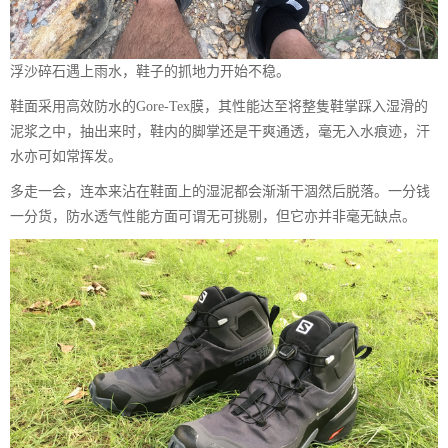
浮沙碎石遇上雨水，鞋子的抓地力开始不稳。
鞋面采用高效防水的Gore-Tex膜，其性能达至将整隻鞋掌踩入湿滑的
泥浆之中，抽出来时，鞋内的脚掌还是干爽通透，毫无入水痕迹，汗
水亦可如常挥发。
多走一会，连本来沾在鞋面上的湿泥都会渐渐干涸然后脱落。一分钱
一分货，防水透气性能方面可谓无可挑剔，但它亦并非毫无缺点。