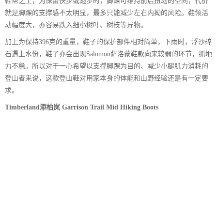
鞋帮之上，为保留快步或跑步时，脚踝可维持前后扭动的空间，代价
就是脚踝的支撑感不太明显，最多只能减少左右内拗的风险。鞋领活
动幅度大，亦容易跌入细小树叶、树枝等异物。
加上为保持396克的重量，鞋子的保护部件相对简单，下雨时，浮沙碎
石遇上水份，鞋子亦会出现Salomon萨洛蒙鞋款向来较弱的环节，抓地
力不稳。所以对于一心希望以支撑脚踝为目的、减少小腿肌力消耗的
登山者来说，这款登山鞋对用家本身的体能和山野经验还是有一定要
求。
Timberland添柏岚 Garrison Trail Mid Hiking Boots