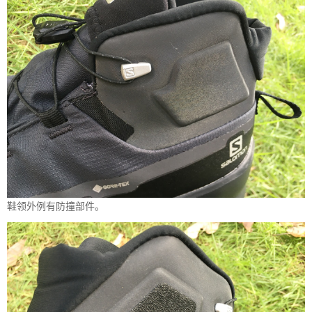
鞋领外例有防撞部件。