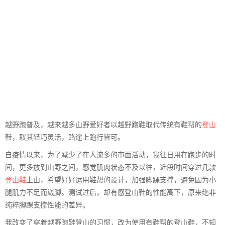
越野跑普及，越来越多山野爱好者以越野跑鞋取代传统有鞋帮的
登山
鞋，取其轻巧灵活，路途上跑行皆可。
自疫情以来，为了减少了在人流多的市面活动，我往日用在跑步的时
间，更多放到山野之间，感觉肌肉状态不及以往，近段时间穿过几款
登山鞋
上山，希望好好运用鞋帮的设计，加强脚踝支撑，避免因为小
腿肌力不足而崴脚。测试过后，却有感登山鞋的性能高下，原来绝非
纯粹脚踝支撑性能的差异。
我改变了穿着越野跑鞋登山的习惯，改为使用有鞋帮的登山鞋，不知