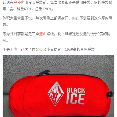
话说在
户外
爬山没买睡袋前，每次出去都还是借用睡袋，借的睡袋耐
寒-5度、绒重600g，总重1200g。
体积大重量重不说，每次睡晚上都满身汗、实在不需要到这么厚的睡
袋。
考虑到目前都是走三季
登山
路线，晚上进帐篷还没遇到低于0度的情
况。
于是干脆自己买了件又轻又小又便宜、CP超高的黑冰睡袋。