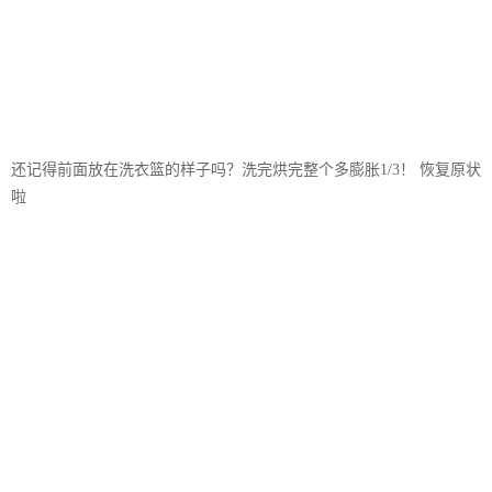
还记得前面放在洗衣篮的样子吗？洗完烘完整个多膨胀1/3！ 恢复原状
啦