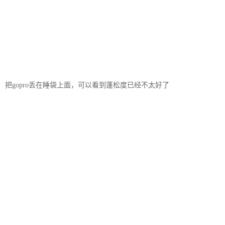
把gopro丢在睡袋上面，可以看到蓬松度已经不太好了