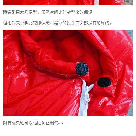
睡袋采用木乃伊型，虽然空间比信封型来的侷促
但相对来说也比较能保暖，黑冰的设计在头部是有加厚的。
附有魔鬼粘可以黏贴防止漏气~~