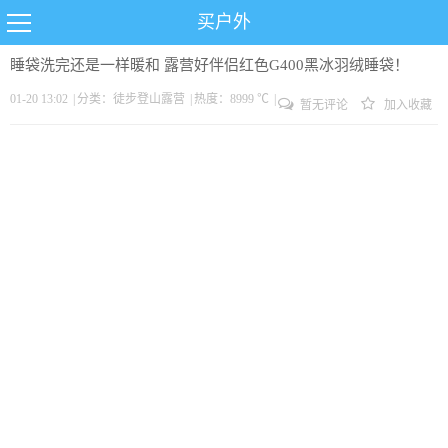
买户外
睡袋洗完还是一样暖和 露营好伴侣红色G400黑冰羽绒睡袋！
01-20 13:02
|
分类：
徒步
登山
露营
|
热度：8999 ℃
|
暂无评论
加入收藏