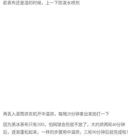
趁表布还是湿的时候，上一下防泼水喷剂
再丢入滚筒烘衣机开中温烘，每隔20分钟拿出来拍打一下
因为黑冰表布只有20D，怕网球会伤就不放了，大约烘两轮40分钟
后，逐渐蓬松起来，一样的步骤用中温烘，三轮90分钟后就完成啦！