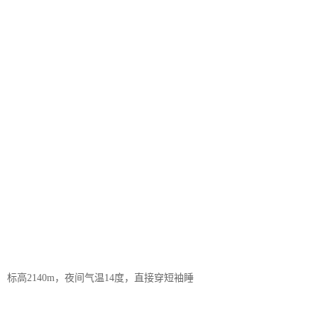
标高2140m，夜间气温14度，直接穿短袖睡